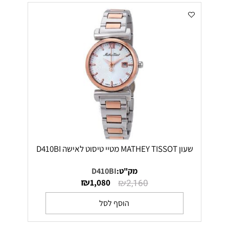
שעון MATHEY TISSOT מטיי טיסוט לאישה D410BI
מק"ט:
D410BI
₪
₪
1,080
2,160
הוסף לסל