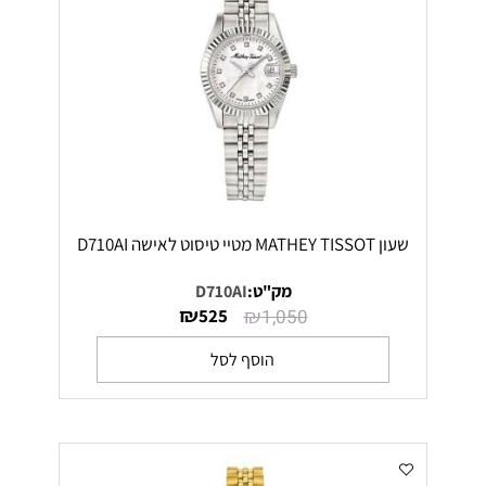
שעון MATHEY TISSOT מטיי טיסוט לאישה D710AI
מק"ט:
D710AI
₪
₪
525
1,050
הוסף לסל