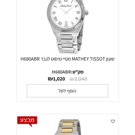
שעון MATHEY TISSOT מטיי טיסוט לגבר H680ABR
מק"ט:
H680ABR
₪
₪
1,020
2,040
הוסף לסל