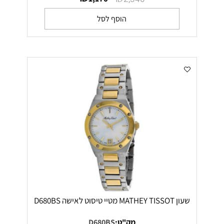
הוסף לסל
שעון MATHEY TISSOT מטיי טיסוט לאישה D680BS
מק"ט:
D680BS