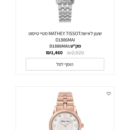
שעון לאישהMATHEY TISSOT מטיי טיסוט
D1886MAI
מק"ט:
D1886MAI
₪
₪
1,460
2,920
הוסף לסל