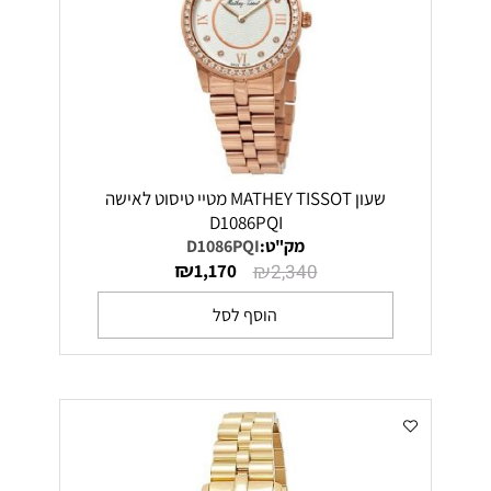
שעון MATHEY TISSOT מטיי טיסוט לאישה
D1086PQI
מק"ט:
D1086PQI
₪
₪
1,170
2,340
הוסף לסל