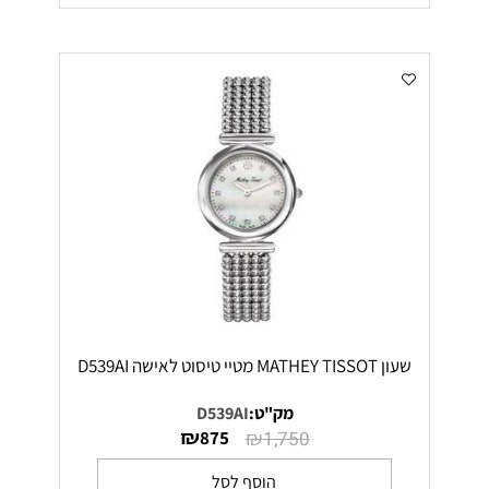
שעון MATHEY TISSOT מטיי טיסוט לאישה D539AI
מק"ט:
D539AI
₪
₪
875
1,750
הוסף לסל