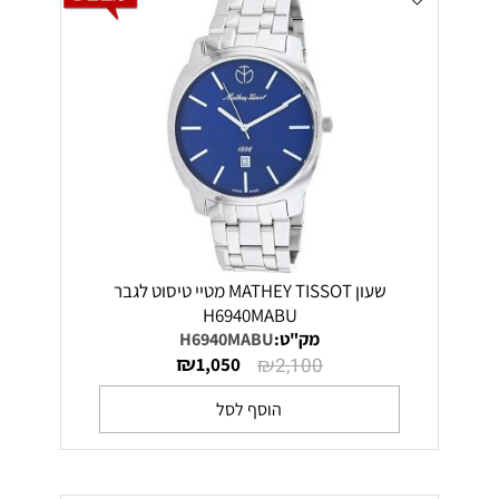
שעון MATHEY TISSOT מטיי טיסוט לגבר
H6940MABU
מק"ט:
H6940MABU
₪
₪
1,050
2,100
הוסף לסל