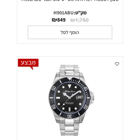
מק"ט:
H901ABU
₪
₪
849
1,750
הוסף לסל