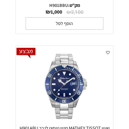
מק"ט:
H901BBU
₪
₪
1,000
2,100
הוסף לסל
שעון MATHEY TISSOT מטיי טיסוט לגבר H901ABU