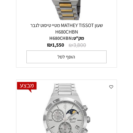
שעון MATHEY TISSOT מטיי טיסוט לגבר
H680CHBN
מק"ט:
H680CHBN
₪
₪
1,550
3,800
הוסף לסל