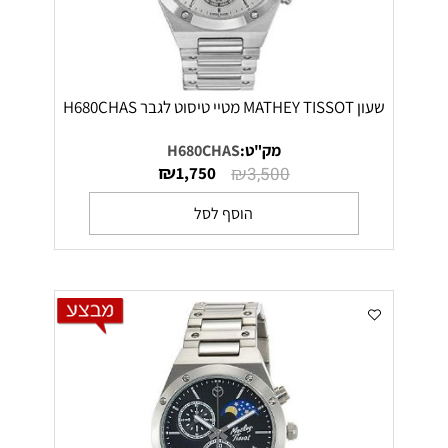
שעון MATHEY TISSOT מטיי טיסוט לגבר H680CHAS
מק"ט:
H680CHAS
₪
₪
1,750
3,500
הוסף לסל