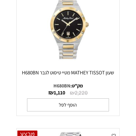
שעון MATHEY TISSOT מטיי טיסוט לגבר H680BN
מק"ט:
H680BN
₪
₪
1,110
2,220
הוסף לסל