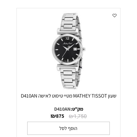
שעון MATHEY TISSOT מטיי טיסוט לאישה D410AN
מק"ט:
D410AN
₪
₪
875
1,750
הוסף לסל