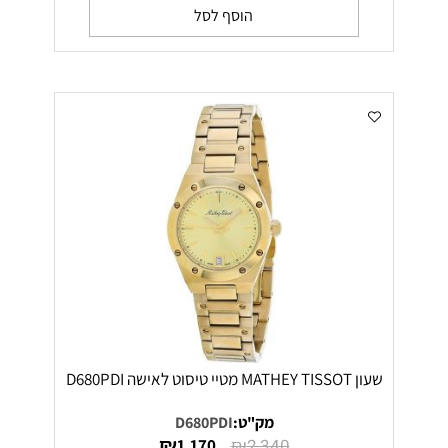
הוסף לסל
שעון MATHEY TISSOT מטיי טיסוט לאישה D680PDI
מק"ט:
D680PDI
₪
₪
1,170
2,340