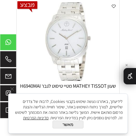
✕
שעון MATHEY TISSOT מטיי טיסוט לגבר H6940MAI
מק"ט:
H6940MAI
לידיעתך, באתרנו נעשה שימוש בקבצי Cookies, לרבות של צדדים
₪
₪
1,050
2,100
שלישיים, לצורך ניתוח השימוש באתר, שיפור חוויית הגלישה והצגת
פרסום מותאם אישית. המשך גלישה באתר מהווה את הסכמתך לשימוש
הוסף לסל
זה. לפרטים נוספים ניתן לעיין במדיניות הפרטיות.
מדיניות הפרטיות
מאשר