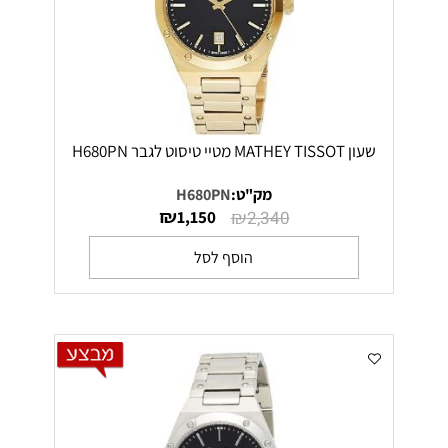
שעון MATHEY TISSOT מטיי טיסוט לגבר H680PN
מק"ט:
H680PN
₪
₪
1,150
2,340
הוסף לסל