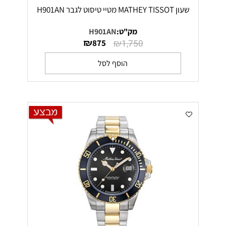
שעון MATHEY TISSOT מטיי טיסוט לגבר H901AN
מק"ט:
H901AN
₪
₪
875
1,750
הוסף לסל