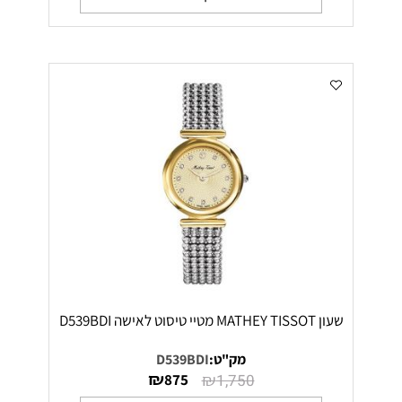
שעון MATHEY TISSOT מטיי טיסוט לאישה D539BDI
מק"ט:
D539BDI
₪
₪
875
1,750