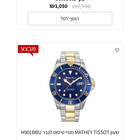
₪
₪
1,050
2,100
הוסף לסל
שעון MATHEY TISSOT מטיי טיסוט לגבר H901BBU