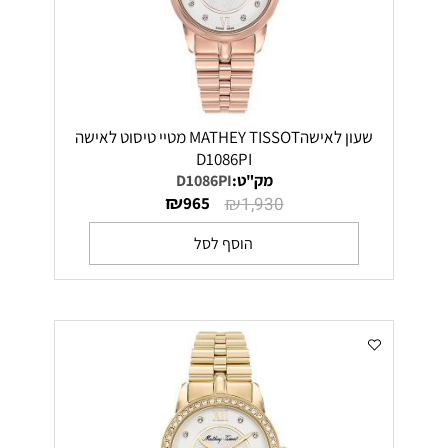
שעון לאישהMATHEY TISSOT מטיי טיסוט לאישה
D1086PI
מק"ט:
D1086PI
₪
₪
965
1,930
הוסף לסל