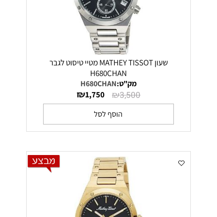
שעון MATHEY TISSOT מטיי טיסוט לגבר
H680CHAN
מק"ט:
H680CHAN
₪
₪
1,750
3,500
הוסף לסל