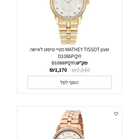
שעון MATHEY TISSOT מטיי טיסוט לאישה
D1086PQYI
מק"ט:
D1086PQYI
₪
₪
1,170
2,340
הוסף לסל