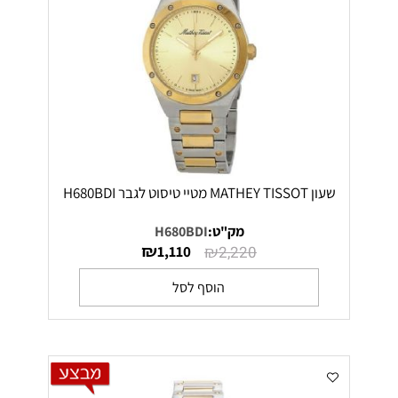
שעון MATHEY TISSOT מטיי טיסוט לגבר H680BDI
מק"ט:
H680BDI
₪
₪
1,110
2,220
הוסף לסל