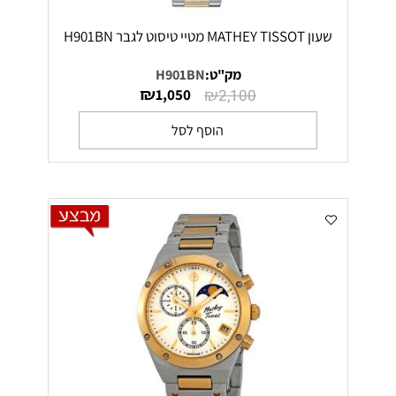
שעון MATHEY TISSOT מטיי טיסוט לגבר H901BN
מק"ט:
H901BN
₪
₪
1,050
2,100
הוסף לסל