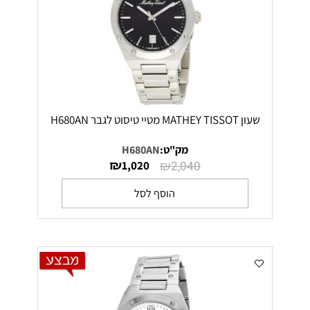
שעון MATHEY TISSOT מטיי טיסוט לגבר H680AN
מק"ט:
H680AN
₪
₪
1,020
2,040
הוסף לסל