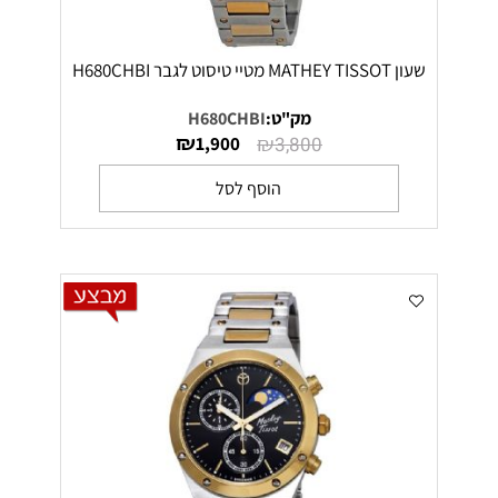
שעון MATHEY TISSOT מטיי טיסוט לגבר H680CHBI
מק"ט:
H680CHBI
₪
₪
1,900
3,800
הוסף לסל