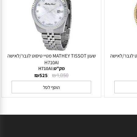
יי טיסוט לגבר/לאישה
שעון MATHEY TISSOT מטיי טיסוט לגבר/לאישה
H710AI
מק"ט:
H710AI
₪
₪
525
1,050
הוסף לסל