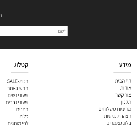
השאירו
קטלוג
ית
חנות-SALE
חדש באתר
שר
שעוני נשים
שעוני גברים
ות משלוחים
חתנים