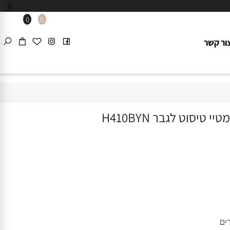
0
0
 קשר