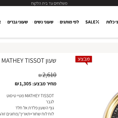
משלוחים עד בית הלקוח
ת
SALE
לפי מותגים
שעוני נשים
שעוני גברים
צור
שעון MATHEY TISSOT מטיי טיסוט לגבר H410BYN
2,610
₪
מחיר מבצע:
1,305
₪
MATHEY TISSOT מטיי טיסוט
לגבר
גוף השעון פלדת אל חלד