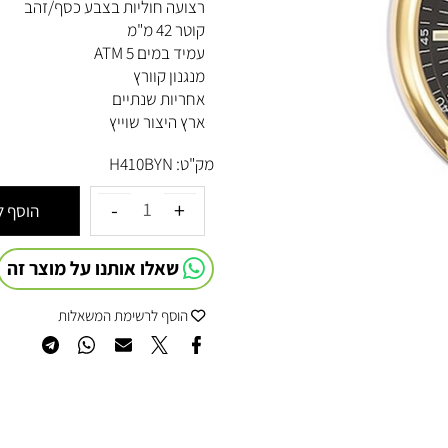
לוח לוח שחור+תאריך/מחוגים זוהרים
רצועה חוליות בצבע כסף/זהב
קוטר 42 מ"מ
עמיד במים 5 ATM
מנגנון קוורץ
אחריות שנתיים
ארץ היצור שוייץ
מק"ט:
H410BYN
הוסף לסל
שאלו אותנו על מוצר זה
הוסף לרשימת המשאלות