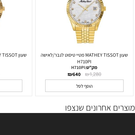
שעון MATHEY TISSOT מטיי טיסוט לגבר/לאישה
DI
H710PI
מק"ט:
H710PI
מק"ט
₪
₪
1,280
640
1,280
הוסף לסל
הו
ם אחרונים שנצפו