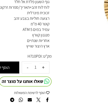
דגם- H710 PDI
גוף השעון פלדת אל חלד
לוח לוח זהב+תאריך/ספרות זרקונים
זכוכית מינרלית
רצועה חוליות בצבע זהב
קוטר 40 מ"מ
עמיד במים 5 ATM
מנגנון קוורץ
אחריות שנתיים
ארץ היצור שוייץ
מק"ט:
H710PDI
הוסף לסל
שאלו אותנו על מוצר זה
הוסף לרשימת המשאלות