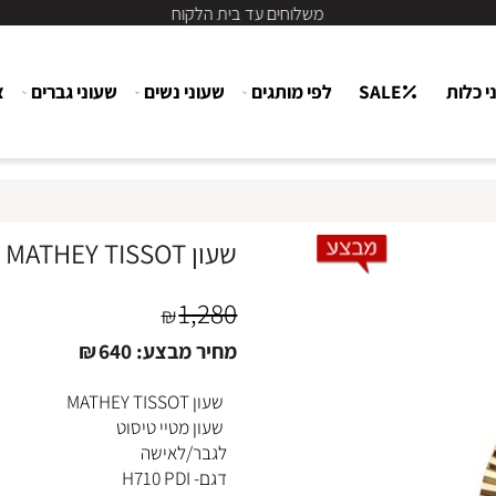
משלוחים עד בית הלקוח
ת
SALE
לפי מותגים
שעוני נשים
שעוני גברים
צור
שעון MATHEY TISSOT מטיי טיסוט לגבר/לאישה H710PDI
1,280
₪
מחיר מבצע:
640
₪
שעון MATHEY TISSOT
שעון מטיי טיסוט
לגבר/לאישה