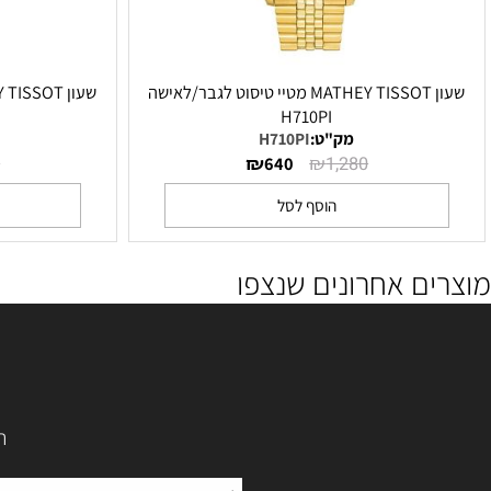
שעון MATHEY TISSOT מטיי טיסוט לגבר/לאישה
I
H710PI
מק"ט:
H710PI
מק"
₪
₪
1,170
640
1,280
הוסף לסל
הו
ם אחרונים שנצפו