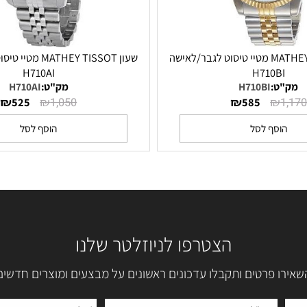
שעון MATHEY TISSOT מטיי טיסוט לגבר/לאישה
שעון MATHEY TISSOT מט
H710AI
H710B
ט:
H710BI
מק"ט:
H710AI
₪
₪
₪
₪
525
1,050
585
סף לסל
הוסף לסל
הצטרפו לניוזלטר שלנו