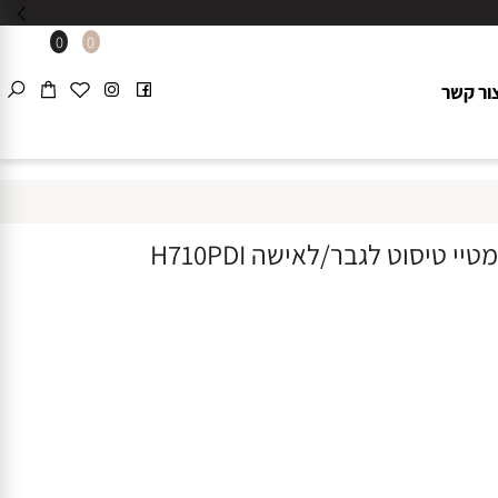
0
0
 קשר