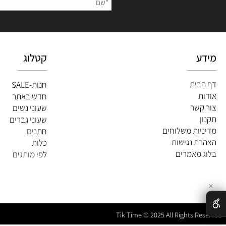
השאירו
קטלוג
ית
חנות-SALE
חדש באתר
שר
שעוני נשים
שעוני גברים
ות משלוחים
חתנים
 נגישות
כלות
מאמרים
לפי מותגים