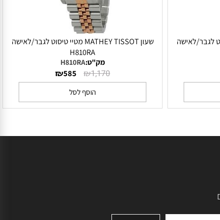
יי טיסוט לגבר/לאישה
שעון MATHEY TISSOT מטיי טיסוט לגבר/לאישה
H810RA
מק"ט:
H810RA
₪
₪
585
1,170
הוסף לסל