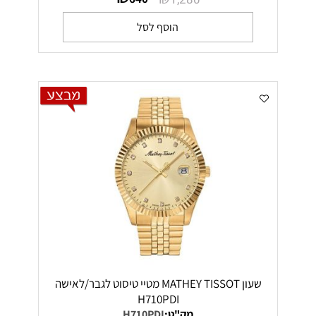
הוסף לסל
שעון MATHEY TISSOT מטיי טיסוט לגבר/לאישה
H710PDI
מק"ט:
H710PDI