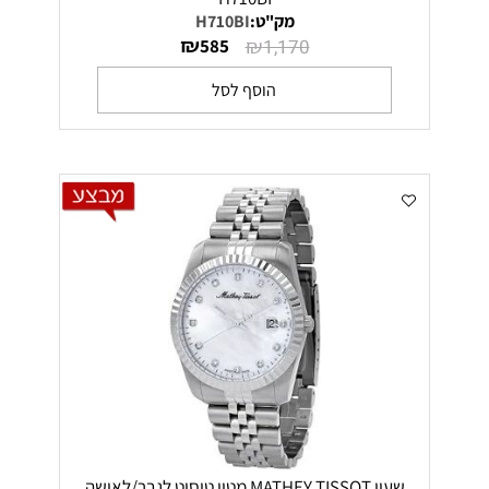
מק"ט:
H710BI
₪
₪
585
1,170
הוסף לסל
שעון MATHEY TISSOT מטיי טיסוט לגבר/לאישה