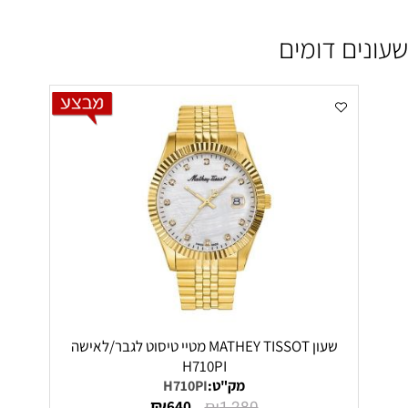
שעונים דומים
שעון MATHEY TISSOT מטיי טיסוט לגבר/לאישה
H710PI
מק"ט:
H710PI
₪
₪
640
1,280