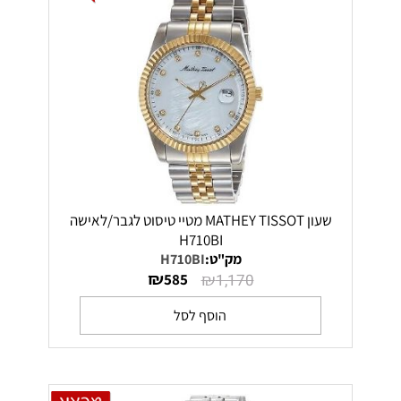
שעון MATHEY TISSOT מטיי טיסוט לגבר/לאישה
H710BI
מק"ט:
H710BI
₪
₪
585
1,170
הוסף לסל