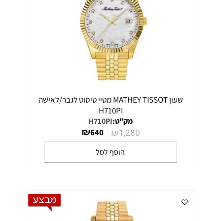
שעון MATHEY TISSOT מטיי טיסוט לגבר/לאישה
H710PI
מק"ט:
H710PI
₪
₪
640
1,280
הוסף לסל