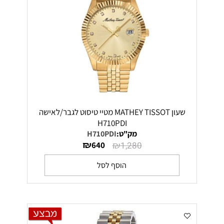
שעון MATHEY TISSOT מטיי טיסוט לגבר/לאישה
H710PDI
מק"ט:
H710PDI
₪
₪
640
1,280
הוסף לסל