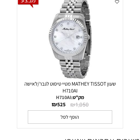
שעון MATHEY TISSOT מטיי טיסוט לגבר/לאישה
H710AI
מק"ט:
H710AI
₪
₪
525
1,050
הוסף לסל