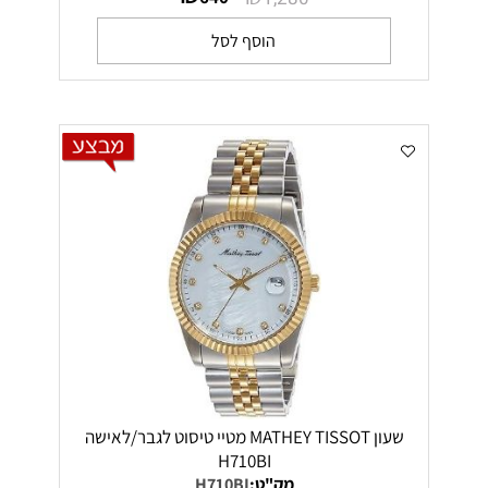
הוסף לסל
שעון MATHEY TISSOT מטיי טיסוט לגבר/לאישה
H710BI
מק"ט:
H710BI