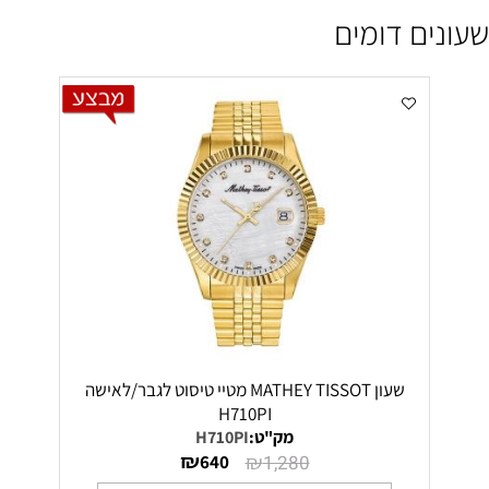
שעונים דומים
שעון MATHEY TISSOT מטיי טיסוט לגבר/לאישה
H710PI
מק"ט:
H710PI
₪
₪
640
1,280