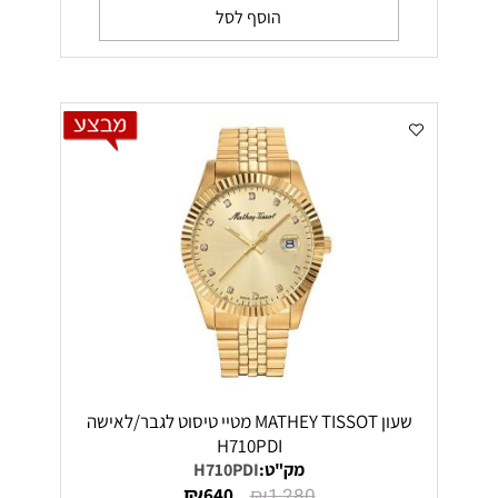
הוסף לסל
שעון MATHEY TISSOT מטיי טיסוט לגבר/לאישה
H710PDI
מק"ט:
H710PDI
₪
₪
640
1,280