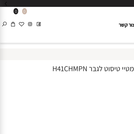
0
0
 קשר