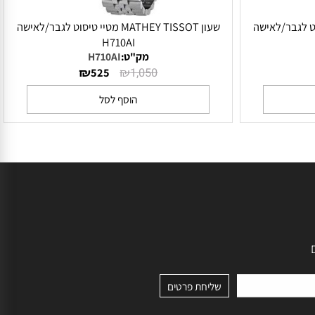
יי טיסוט לגבר/לאישה
שעון MATHEY TISSOT מטיי טיסוט לגבר/לאישה
H710AI
מק"ט:
H710AI
₪
₪
525
1,050
הוסף לסל