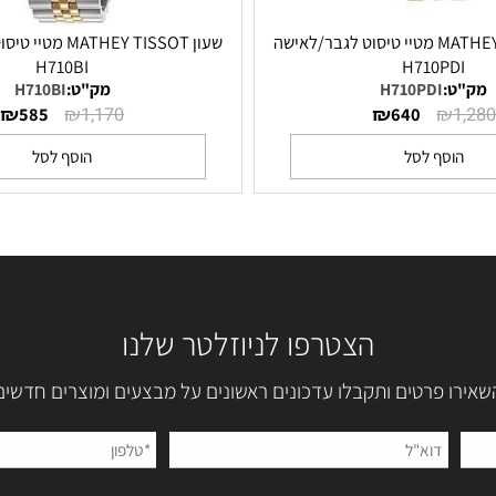
שעון MATHEY TISSOT מטיי טיסוט לגבר/לאישה
שעון MATHEY TISSOT מט
H710BI
H710P
:
H710PDI
מק"ט:
H710BI
₪
₪
₪
₪
585
1,170
640
סף לסל
הוסף לסל
הצטרפו לניוזלטר שלנו
 פרטים ותקבלו עדכונים ראשונים על מבצעים ומוצרים חדשים