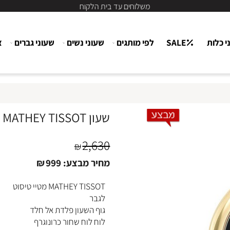
משלוחים עד בית הלקוח
ת
SALE
לפי מותגים
שעוני נשים
שעוני גברים
צור
שעון MATHEY TISSOT מטיי טיסוט לגבר H41CHMPN
2,630
₪
מחיר מבצע:
999
₪
MATHEY TISSOT מטיי טיסוט
לגבר
גוף השעון פלדת אל חלד