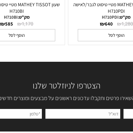
שעון MATHEY TISSOT מטיי טיסוט לגבר/לאישה
שעון MATHEY TISSOT מט
H710BI
H710P
:
H710PDI
מק"ט:
H710BI
₪
₪
₪
₪
585
1,170
640
סף לסל
הוסף לסל
הצטרפו לניוזלטר שלנו
 פרטים ותקבלו עדכונים ראשונים על מבצעים ומוצרים חדשים