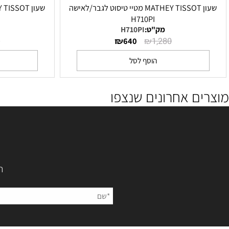
שעון MATHEY TISSOT מטיי טיסוט לגבר/לאישה
DI
H710PI
מק"ט:
H710PI
מק"ט
₪
₪
1,280
640
1,280
הוסף לסל
הו
ם אחרונים שנצפו
השאירו