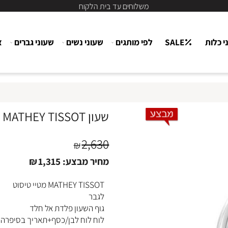
משלוחים עד בית הלקוח
ת
SALE
לפי מותגים
שעוני נשים
שעוני גברים
צור
שעון MATHEY TISSOT מטיי טיסוט לגבר H1886QAI
2,630
₪
מחיר מבצע:
1,315
₪
MATHEY TISSOT מטיי טיסוט
לגבר
גוף השעון פלדת אל חלד