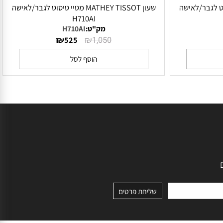
יי טיסוט לגבר/לאישה
שעון MATHEY TISSOT מטיי טיסוט לגבר/לאישה
H710AI
מק"ט:
H710AI
₪
₪
525
1,050
הוסף לסל