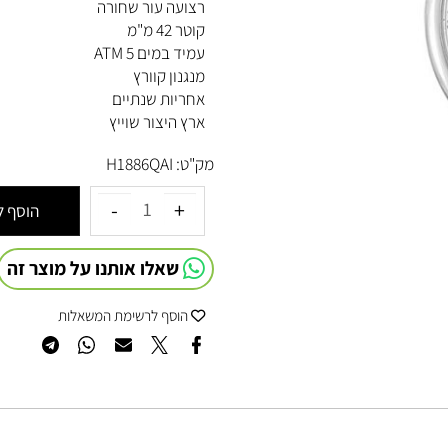
לוח לוח לבן/כסף+תאריך בסיפרה 12
רצועה עור שחורה
קוטר 42 מ"מ
עמיד במים 5 ATM
מנגנון קוורץ
אחריות שנתיים
ארץ היצור שוייץ
מק"ט:
H1886QAI
הוסף לסל
שאלו אותנו על מוצר זה
הוסף לרשימת המשאלות