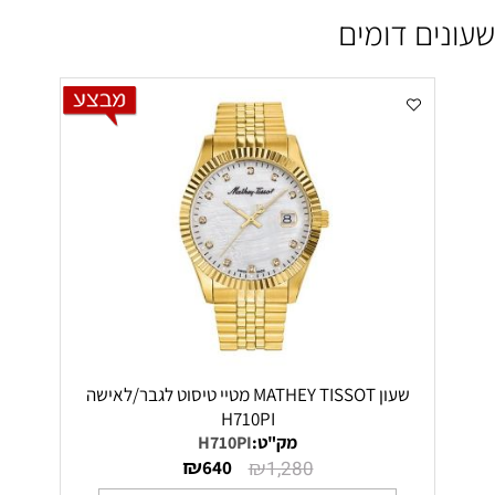
שעונים דומים
שעון MATHEY TISSOT מטיי טיסוט לגבר/לאישה
H710PI
מק"ט:
H710PI
₪
₪
640
1,280