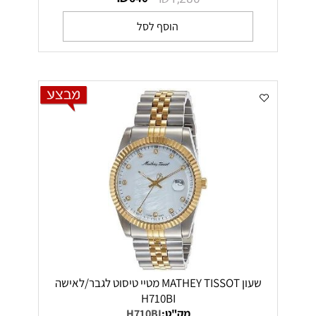
הוסף לסל
שעון MATHEY TISSOT מטיי טיסוט לגבר/לאישה
H710BI
מק"ט:
H710BI