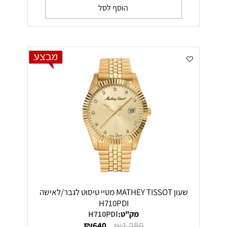
הוסף לסל
שעון MATHEY TISSOT מטיי טיסוט לגבר/לאישה
H710PDI
מק"ט:
H710PDI
₪
₪
640
1,280