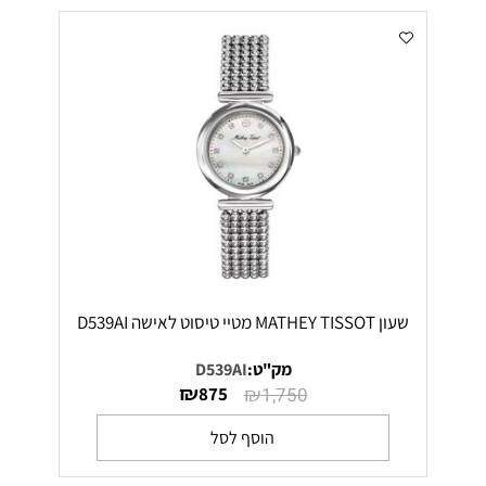
שעון MATHEY TISSOT מטיי טיסוט לאישה D539AI
מק"ט:
D539AI
₪
₪
875
1,750
הוסף לסל