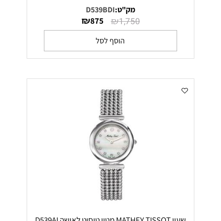
מק"ט:
D539BDI
₪
₪
875
1,750
הוסף לסל
שעון MATHEY TISSOT מטיי טיסוט לאישה D539AI