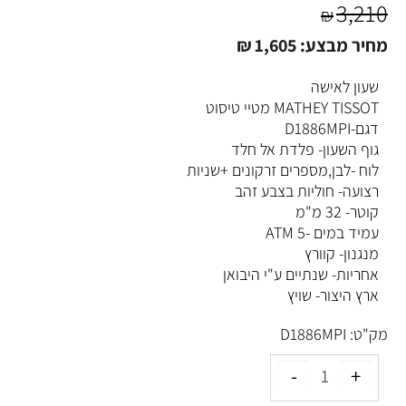
3,210
₪
מחיר מבצע:
1,605
₪
שעון לאישה
MATHEY TISSOT מטיי טיסוט
דגם-D1886MPI
גוף השעון- פלדת אל חלד
לוח -לבן,מספרים זרקונים +שניות
רצועה- חוליות בצבע זהב
קוטר- 32 מ"מ
עמיד במים -5 ATM
מנגנון- קוורץ
אחריות- שנתיים ע"י היבואן
ארץ היצור- שויץ
מק"ט:
D1886MPI