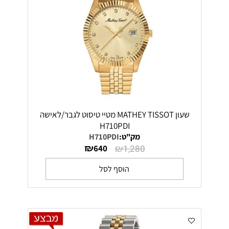
שעון MATHEY TISSOT מטיי טיסוט לגבר/לאישה
H710PDI
מק"ט:
H710PDI
₪
₪
640
1,280
הוסף לסל