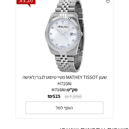
שעון MATHEY TISSOT מטיי טיסוט לגבר/לאישה
H710AI
מק"ט:
H710AI
₪
₪
525
1,050
הוסף לסל