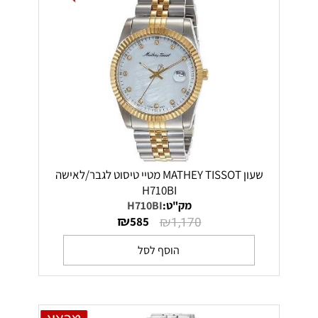
שעון MATHEY TISSOT מטיי טיסוט לגבר/לאישה
H710BI
מק"ט:
H710BI
₪
₪
585
1,170
הוסף לסל