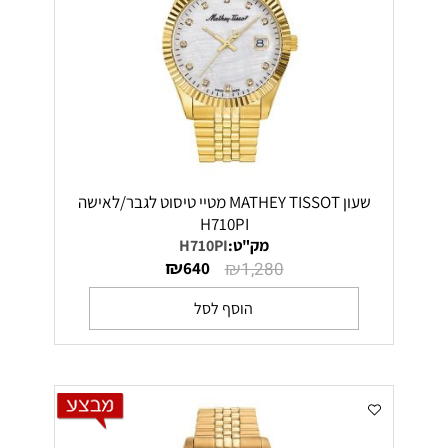
שעון MATHEY TISSOT מטיי טיסוט לגבר/לאישה
H710PI
מק"ט:
H710PI
₪
₪
640
1,280
הוסף לסל