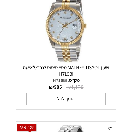
שעון MATHEY TISSOT מטיי טיסוט לגבר/לאישה
H710BI
מק"ט:
H710BI
₪
₪
585
1,170
הוסף לסל