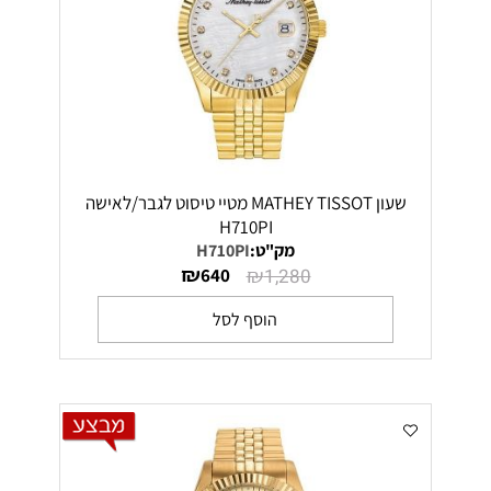
שעון MATHEY TISSOT מטיי טיסוט לגבר/לאישה
H710PI
מק"ט:
H710PI
₪
₪
640
1,280
הוסף לסל