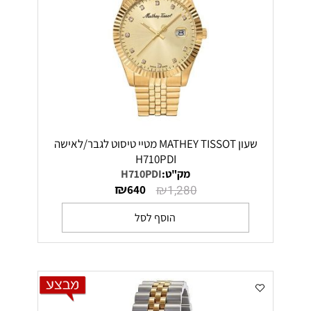
שעון MATHEY TISSOT מטיי טיסוט לגבר/לאישה
H710PDI
מק"ט:
H710PDI
₪
₪
640
1,280
הוסף לסל