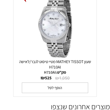
שעון MATHEY TISSOT מטיי טיסוט לגבר/לאישה
H710AI
מק"ט:
H710AI
₪
₪
525
1,050
הוסף לסל
מוצרים אחרונים שנצפו