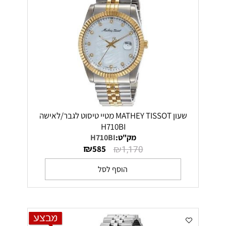
שעון MATHEY TISSOT מטיי טיסוט לגבר/לאישה
H710BI
מק"ט:
H710BI
₪
₪
585
1,170
הוסף לסל