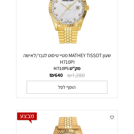
שעון MATHEY TISSOT מטיי טיסוט לגבר/לאישה
H710PI
מק"ט:
H710PI
₪
₪
640
1,280
הוסף לסל