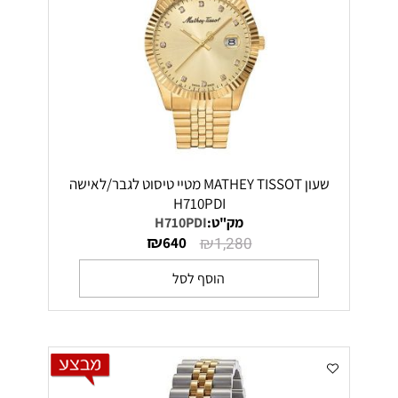
שעון MATHEY TISSOT מטיי טיסוט לגבר/לאישה
H710PDI
מק"ט:
H710PDI
₪
₪
640
1,280
הוסף לסל