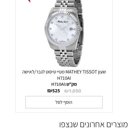
שעון MATHEY TISSOT מטיי טיסוט לגבר/לאישה
H710AI
מק"ט:
H710AI
₪
₪
525
1,050
הוסף לסל
מוצרים אחרונים שנצפו