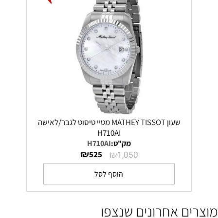
שעון MATHEY TISSOT מטיי טיסוט לגבר/לאישה
H710AI
מק"ט:
H710AI
₪
₪
525
1,050
הוסף לסל
מוצרים אחרונים שנצפו