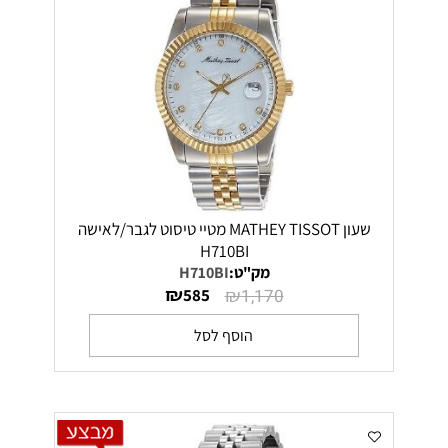
שעון MATHEY TISSOT מטיי טיסוט לגבר/לאישה
H710BI
מק"ט:
H710BI
₪
₪
585
1,170
הוסף לסל