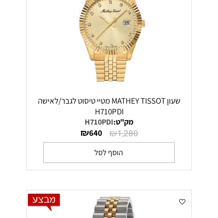
שעון MATHEY TISSOT מטיי טיסוט לגבר/לאישה
H710PDI
מק"ט:
H710PDI
₪
₪
640
1,280
הוסף לסל