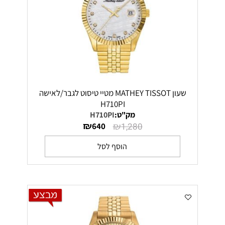
שעון MATHEY TISSOT מטיי טיסוט לגבר/לאישה
H710PI
מק"ט:
H710PI
₪
₪
640
1,280
הוסף לסל