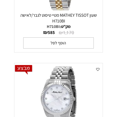
שעון MATHEY TISSOT מטיי טיסוט לגבר/לאישה
H710BI
מק"ט:
H710BI
₪
₪
585
1,170
הוסף לסל