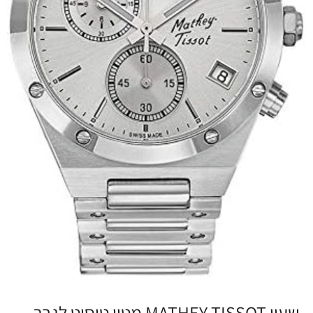
שעון MATHEY TISSOT מטיי טיסוט לגבר