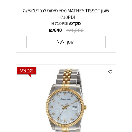
שעון MATHEY TISSOT מטיי טיסוט לגבר/לאישה
H710PDI
מק"ט:
H710PDI
₪
₪
640
1,280
הוסף לסל