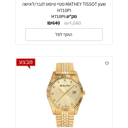
שעון MATHEY TISSOT מטיי טיסוט לגבר/לאישה
H710PI
מק"ט:
H710PI
₪
₪
640
1,280
הוסף לסל