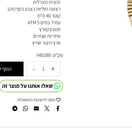
לוח לוח לבן+תאריך
זכוכית מינרלית
רצועה חוליות בצבע כסף/זהב
קוטר 40 מ"מ
עמיד במים 5 ATM
מנגנון קוורץ
אחריות שנתיים
ארץ היצור שוייץ
מק"ט:
H810BI
הוסף לסל
שאלו אותנו על מוצר זה
הוסף לרשימת המשאלות