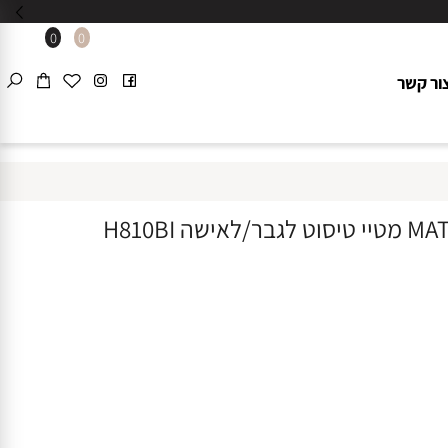
0
0
 קשר