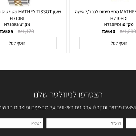
שעון MATHEY TISSOT מטיי טיסוט לגבר/לאישה
שעון MATHEY TISSOT מט
H710BI
H710P
:
H710PDI
מק"ט:
H710BI
₪
₪
₪
₪
585
1,170
640
סף לסל
הוסף לסל
הצטרפו לניוזלטר שלנו
 פרטים ותקבלו עדכונים ראשונים על מבצעים ומוצרים חדשים