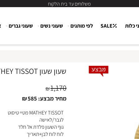
משלוחים עד בית הלקוח
ת
SALE
לפי מותגים
שעוני נשים
שעוני גברים
צור
שעון שעון MATHEY TISSOT מטיי טיסוט לגבר/לאישה H810BI
1,170
₪
מחיר מבצע:
585
₪
MATHEY TISSOT מטיי טיסוט
לגבר/לאישה
גוף השעון פלדת אל חלד