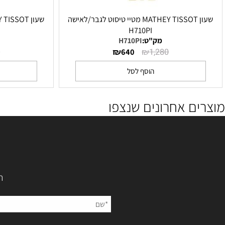
שעון MATHEY TISSOT מטיי טיסוט לגבר/לאישה
DI
H710PI
מק"ט:
H710PI
מק"ט
₪
₪
1,280
640
1,280
הוסף לסל
הו
ם אחרונים שנצפו
השאירו