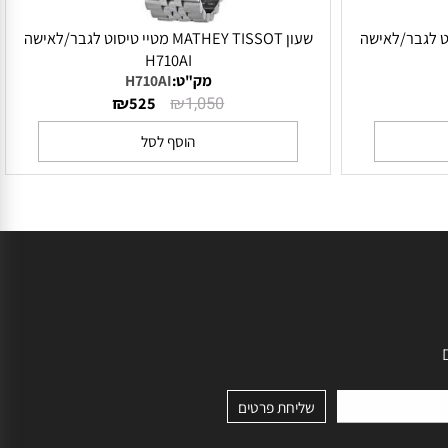
יי טיסוט לגבר/לאישה
שעון MATHEY TISSOT מטיי טיסוט לגבר/לאישה
H710AI
מק"ט:
H710AI
₪
₪
525
1,050
הוסף לסל