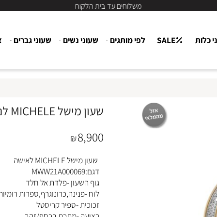
משלוחים עד בית הלקוח
ת
SALE
לפי מותגים
שעוני נשים
שעוני גברים
צור
שעון מישל MICHELE לנשים MWW21A000069
8,900
₪
שעון מישל MICHELE לאישה
דגם:MWW21A000069
גוף השעון -פלדת אל חלד
לוח -פנינה,כרונוגרף,ספרות רומיות ,מ
זכוכית -ספיר קריסטל