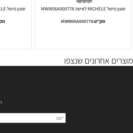
M לאישה MWW06A000778
שעון מישל MICHELE לאישה MWW06T000141
מק"ט:
MWW06A000778
מק"ט:
41
ם אחרונים שנצפו
השאירו