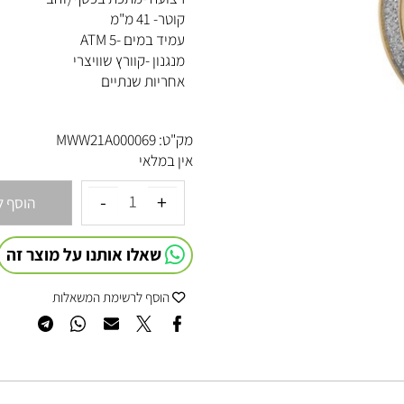
רצועה -מתכת בכסף/זהב
קוטר- 41 מ"מ
עמיד במים -5 ATM
מנגנון -קוורץ שוויצרי
אחריות שנתיים
מק"ט:
MWW21A000069
אין במלאי
הוסף לסל
שאלו אותנו על מוצר זה
הוסף לרשימת המשאלות