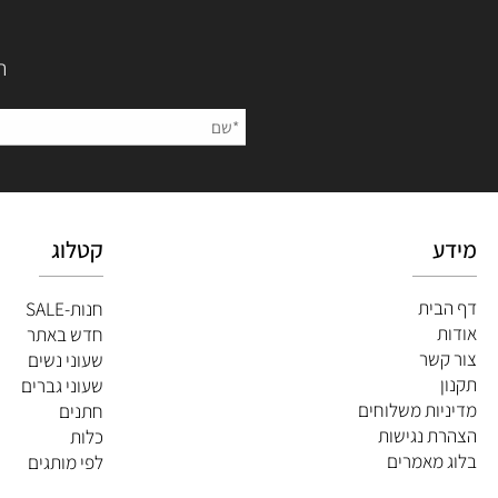
השאירו
קטלוג
ית
חנות-SALE
חדש באתר
שר
שעוני נשים
שעוני גברים