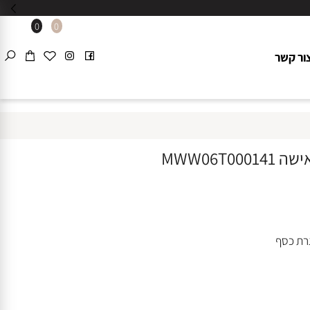
0
0
 קשר
 כסף