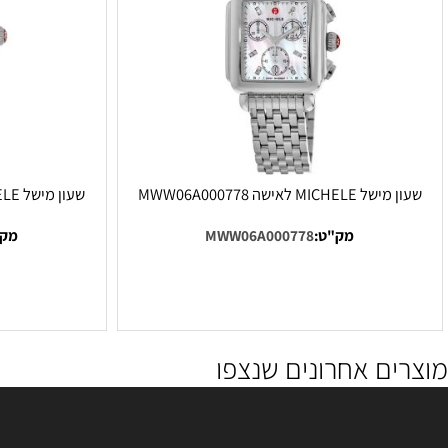
המחיר הזול ביותר!!
ה
M לאישה MWW06A000778
שעון מישל MICHELE לאישה MWW06T000163
מק"ט:
MWW06A000778
מק"ט:
63
ם אחרונים שנצפו