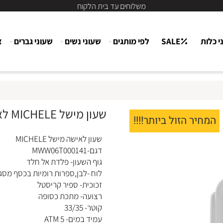
משלוחים עד בית הלקוח
ת
SALE
לפי מותגים
שעוני נשים
שעוני גברים
צור
שעון מישל MICHELE לאישה MWW06T000141
יר הזול ביותר!!!!
שעון לאישה מישל MICHELE
דגם-MWW06T000141
גוף השעון- פלדת אל חלד
לוח -לבן,ספרות רומיות בכסף מסגרת
זכוכית- ספיר קריסטל
רצועה- מתכת כסופה
קוטר- 33/35