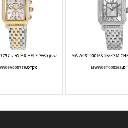
מחיר הזול ביותר!!!!
המחיר הזול 
שעון מישל MICHELE לאישה MWW06A000779
MWW06T0001
מק"ט:
MWW06A000779