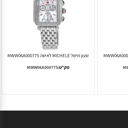
ביותר!!!
המחיר הזול ביותר!
שעון מישל MICHELE לאישה MWW06A000775
מק"ט:
MWW06A000775