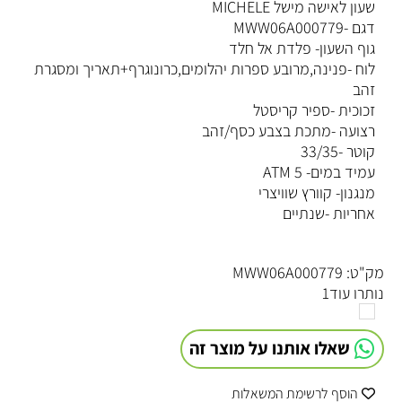
שעון לאישה מישל MICHELE
דגם -MWW06A000779
גוף השעון- פלדת אל חלד
לוח -פנינה,מרובע ספרות יהלומים,כרונוגרף+תאריך ומסגרת
זהב
זכוכית -ספיר קריסטל
רצועה -מתכת בצבע כסף/זהב
קוטר -33/35
עמיד במים- 5 ATM
מנגנון- קוורץ שוויצרי
אחריות -שנתיים
מק"ט:
MWW06A000779
נותרו עוד
1
שאלו אותנו על מוצר זה
הוסף לרשימת המשאלות