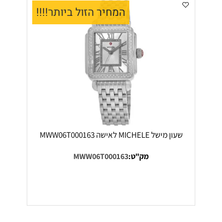
המחיר הזול ביותר!!!!
שעון מישל MICHELE לאישה MWW06T000163
מק"ט:
MWW06T000163