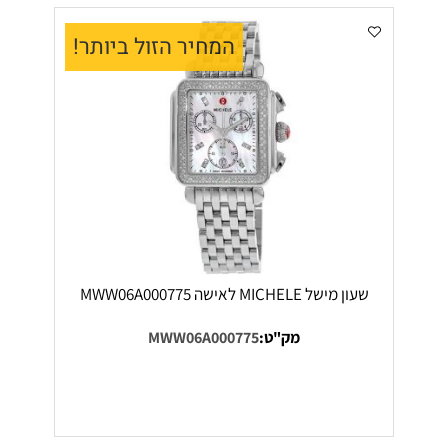
המחיר הזול ביותר!
שעון מישל MICHELE לאישה MWW06A000775
מק"ט:
MWW06A000775