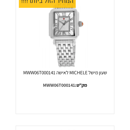
המחיר הזול ביותר!!!!
שעון מישל MICHELE לאישה MWW06T000141
מק"ט:
MWW06T000141