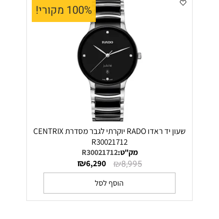
100% מקורי!
שעון יד ראדו RADO יוקרתי לגבר מסדרת CENTRIX
R30021712
מק"ט:
R30021712
₪
₪
6,290
8,995
הוסף לסל