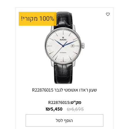
100% מקורי!
שעון ראדו אוטומטי לגבר R22876015
מק"ט:
R22876015
₪
₪
5,450
6,695
הוסף לסל