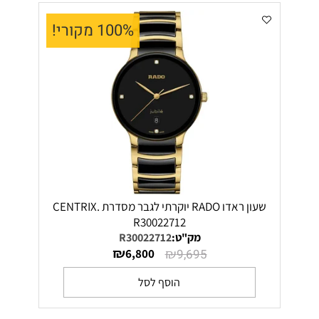
100% מקורי!
שעון ראדו RADO יוקרתי לגבר מסדרת CENTRIX.
R30022712
מק"ט:
R30022712
₪
₪
6,800
9,695
הוסף לסל