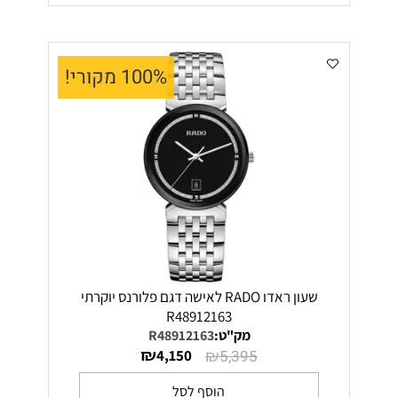
100% מקורי!
שעון ראדו RADO לאישה דגם פלורנס יוקרתי
R48912163
מק"ט:
R48912163
₪
₪
4,150
5,395
הוסף לסל