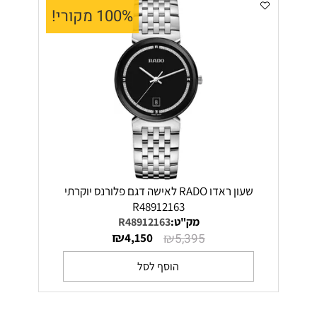
100% מקורי!
שעון ראדו RADO לאישה דגם פלורנס יוקרתי
R48912163
מק"ט:
R48912163
₪
₪
4,150
5,395
הוסף לסל