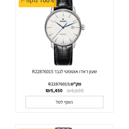
100% מקורי!
שעון ראדו אוטומטי לגבר R22876015
מק"ט:
R22876015
₪
₪
5,450
6,695
הוסף לסל