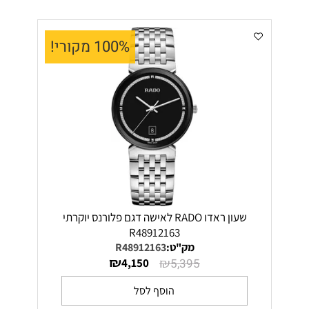
100% מקורי!
שעון ראדו RADO לאישה דגם פלורנס יוקרתי
R48912163
מק"ט:
R48912163
₪
₪
4,150
5,395
הוסף לסל