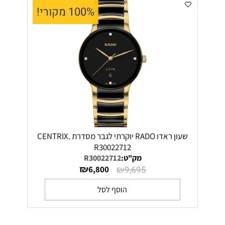
100% מקורי!
שעון ראדו RADO יוקרתי לגבר מסדרת CENTRIX.
R30022712
מק"ט:
R30022712
₪
₪
6,800
9,695
הוסף לסל