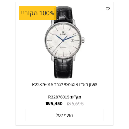
100% מקורי!
שעון ראדו אוטומטי לגבר R22876015
מק"ט:
R22876015
₪
₪
5,450
6,695
הוסף לסל