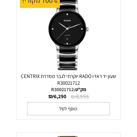
100% מקורי!
שעון יד ראדו RADO יוקרתי לגבר מסדרת CENTRIX
R30021712
מק"ט:
R30021712
₪
₪
6,290
8,995
הוסף לסל