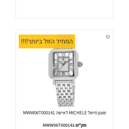
המחיר הזול ביותר!!!!
שעון מישל MICHELE לאישה MWW06T000141
מק"ט:
MWW06T000141