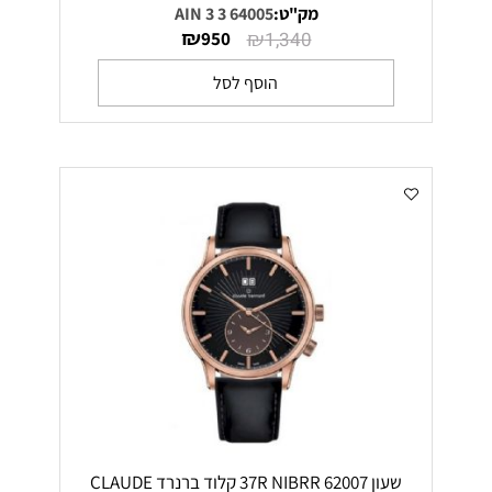
מק"ט:
64005 3 AIN 3
₪
₪
950
1,340
הוסף לסל
שעון 62007 37R NIBRR קלוד ברנרד CLAUDE