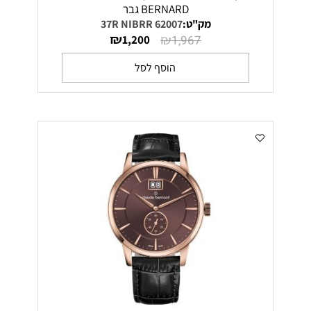
BERNARD גבר
מק"ט:
62007 37R NIBRR
₪
₪
1,200
1,967
הוסף לסל