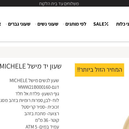
משלוחים עד בית הלקוח
ת
SALE
לפי מותגים
שעוני נשים
שעוני גברים
צור
שעון יד מישל MICHELE לנשים MWW21B000160
חיר הזול ביותר!!
שעון לנשים מישל MICHELE
דגם-MWW21B000160
גוף השעון- פלדת אל חלד
לוח -לבן,ספרות רומיות בזהב מסגרת 
זכוכית -ספיר קריסטל
רצועה- מתכת בזהב
קוטר- 36 מ"מ