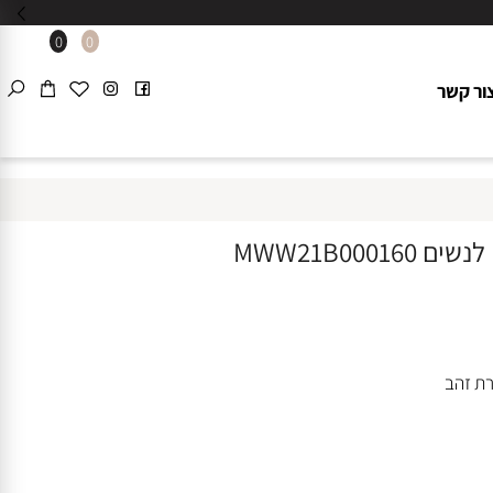
0
0
 קשר
זהב