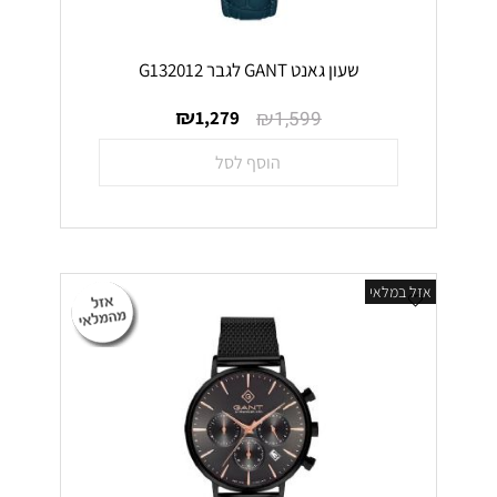
שעון גאנט GANT לגבר G132012
₪
₪
1,279
1,599
הוסף לסל
אזל במלאי