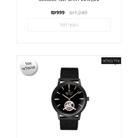
₪
₪
999
1,249
הוסף לסל
אזל במלאי