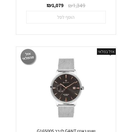
₪
₪
1,079
1,349
הוסף לסל
אזל במלאי
שעון גאנט GANT לגבר G165005