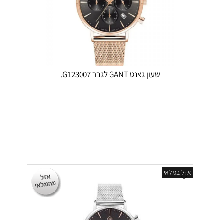
שעון גאנט GANT לגבר G123007.
אזל במלאי