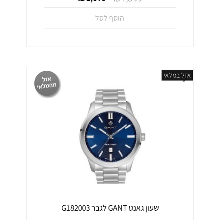
הוסף לסל
אזל במלאי
שעון גאנט GANT לגבר G182003