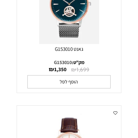
גאנט G153010
מק"ט:
G153010
₪
₪
1,350
1,699
הוסף לסל