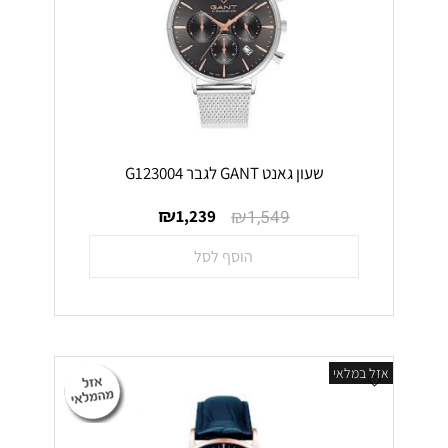
שעון גאנט GANT לגבר G123004
₪
₪
1,239
1,549
הוסף לסל
אזל במלאי