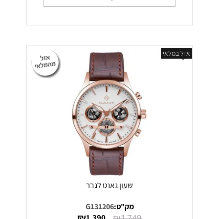
אזל במלאי
שעון גאנט לגבר
מק"ט:
G131206
₪
₪
1,390
1,749