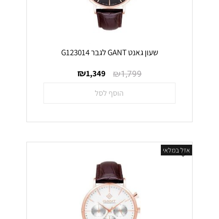
שעון גאנט GANT לגבר G123014
₪
₪
1,349
1,799
הוסף לסל
אזל במלאי