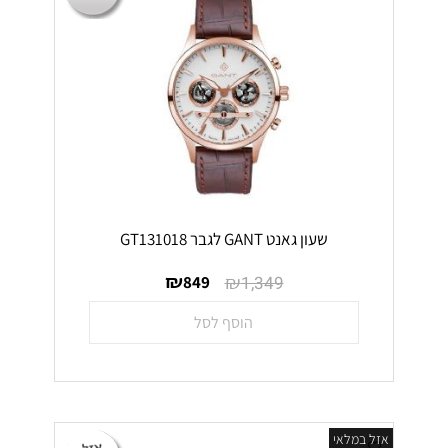
שעון גאנט GANT לגבר GT131018
₪
₪
849
1,349
הוסף לסל
אזל במלאי