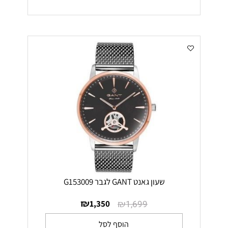
שעון גאנט GANT לגבר G153009
₪
₪
1,350
1,699
הוסף לסל