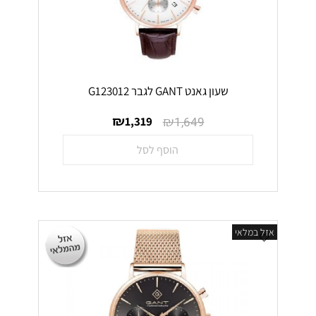
שעון גאנט GANT לגבר G123012
₪
₪
1,319
1,649
הוסף לסל
אזל במלאי