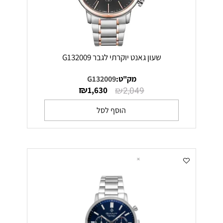
שעון גאנט יוקרתי לגבר G132009
מק"ט:
G132009
₪
₪
1,630
2,049
הוסף לסל