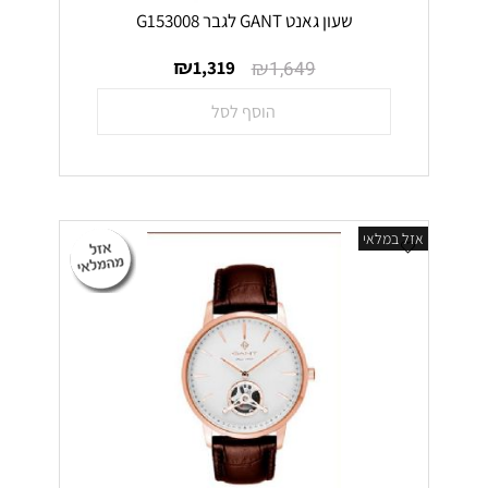
שעון גאנט GANT לגבר G153008
₪
₪
1,319
1,649
הוסף לסל
אזל במלאי