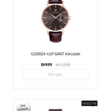
שעון גאנט GANT לגבר G105024
₪
₪
999
1,249
הוסף לסל
אזל במלאי