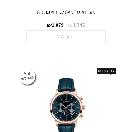
שעון גאנט GANT לגבר G153004
₪
₪
1,079
1,349
הוסף לסל
אזל במלאי