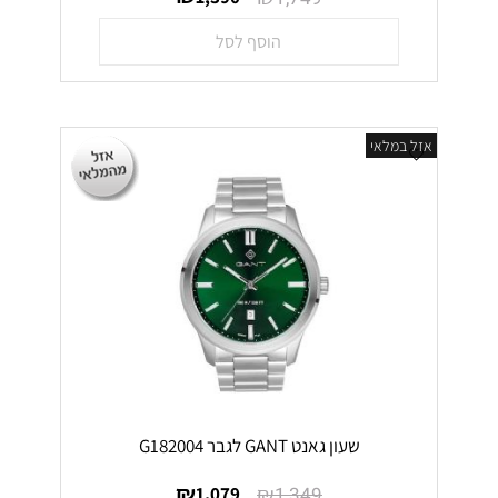
הוסף לסל
אזל במלאי
שעון גאנט GANT לגבר G182004
₪
₪
1,079
1,349