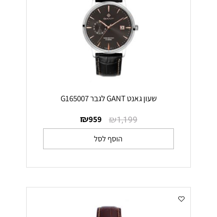
שעון גאנט GANT לגבר G165007
₪
₪
959
1,199
הוסף לסל