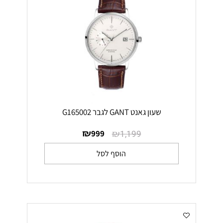
שעון גאנט GANT לגבר G165002
₪
₪
999
1,199
הוסף לסל