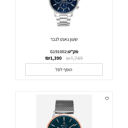
שעון גאנט לגבר
מק"ט:
G191002
₪
₪
1,390
1,749
הוסף לסל