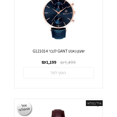
שעון גאנט GANT לגבר G121014
₪
₪
1,199
1,499
הוסף לסל
אזל במלאי