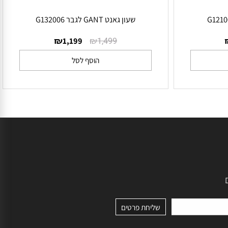
שעון גאנט GANT לגבר G132006
₪
₪
1,199
1,499
הוסף לסל