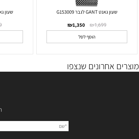
שעון גאנט GANT לגבר G153009
שעון גאנט GANT לגבר G105008
₪
₪
₪
1,399
1,350
1,699
הוסף לסל
הו
ם אחרונים שנצפו
השאירו