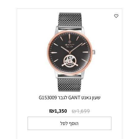
שעון גאנט GANT לגבר G153009
₪
₪
1,350
1,699
הוסף לסל