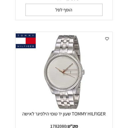
הוסף לסל
TOMMY HILFIGER שעון יד טומי הילפיגר לאישה
מק"ט:
1782080