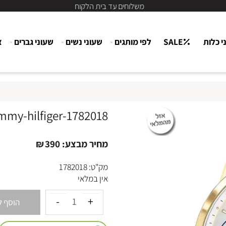
משלוחים עד בית הלקוח
ת
SALE
לפי מותגים
שעוני נשים
שעוני גברים
צור
1782018-tommy-hilfiger
מחיר מבצע:
390
₪
מק"ט:
1782018
אין במלאי
הוסף לסל