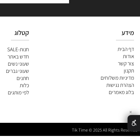
השאירו
קטלוג
ית
חנות-SALE
חדש באתר
שר
שעוני נשים
שעוני גברים
ות משלוחים
חתנים
 נגישות
כלות
מאמרים
לפי מותגים