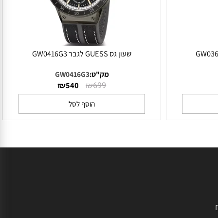
שעון גס GUESS לגבר GW0416G3
מק"ט:
GW0416G3
₪
₪
540
699
הוסף לסל