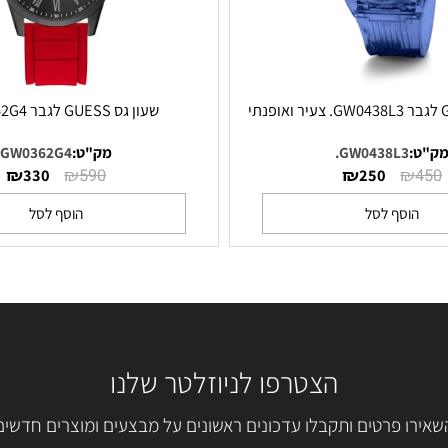
שעון גס GUESS לגבר GW0362G4
GW0438L3.
מק"ט:
GW0362G4
₪
₪
₪
330
590
250
סף לסל
הוסף לסל