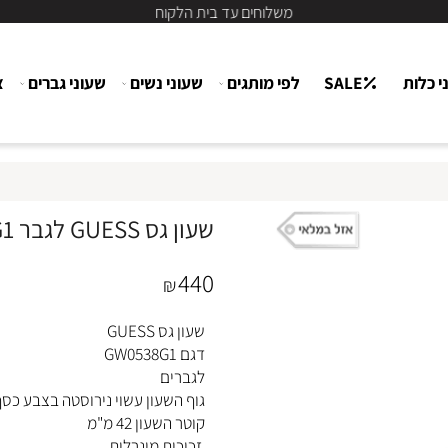
משלוחים עד בית הלקוח
ת
SALE
לפי מותגים
שעוני נשים
שעוני גברים
צור
שעון גס GUESS לגבר GW0538G1
440
₪
שעון גס GUESS
דגם GW0538G1
לגברים
גוף השעון עשוי נירוסטה בצבע כסף
קוטר השעון 42 מ"מ