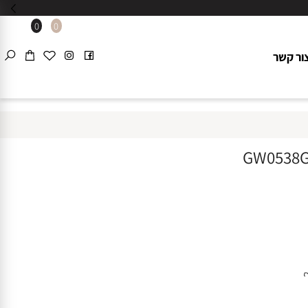
0
0
 קשר