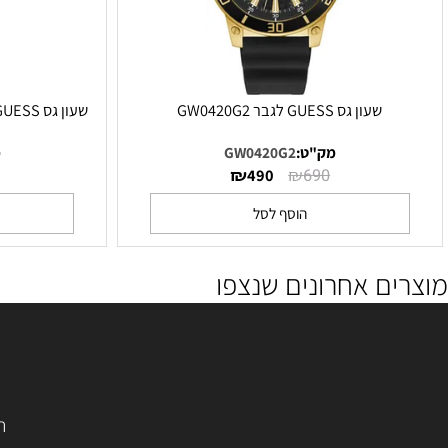
שעון גס GUESS לגבר GW0420G2
שעון גס GUESS לגבר GW0438L3. צעיר ואופנתי
מק"ט:
GW0420G2
מק"ט:
₪
₪
₪
450
490
690
הוסף לסל
הו
ם אחרונים שנצפו