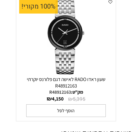
100% מקורי!
שעון ראדו RADO לאישה דגם פלורנס יוקרתי
R48912163
מק"ט:
R48912163
₪
₪
4,150
5,395
הוסף לסל