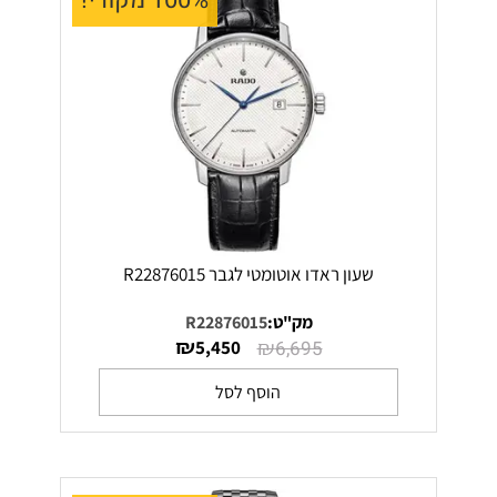
100% מקורי!
שעון ראדו אוטומטי לגבר R22876015
מק"ט:
R22876015
₪
₪
5,450
6,695
הוסף לסל