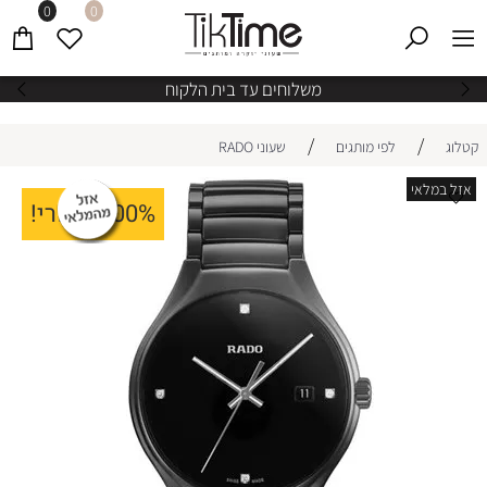
0
0
משלוחים עד בית הלקוח
/
/
קטלוג
לפי מותגים
שעוני RADO
אזל במלאי
100% מקורי!