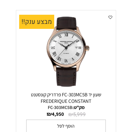
מבצע ענק!!
שעון יד FC-303MC5B פרדריק קונסטנט
FREDERIQUE CONSTANT
מק"ט:
FC-303MC5B
₪
₪
4,950
5,999
הוסף לסל