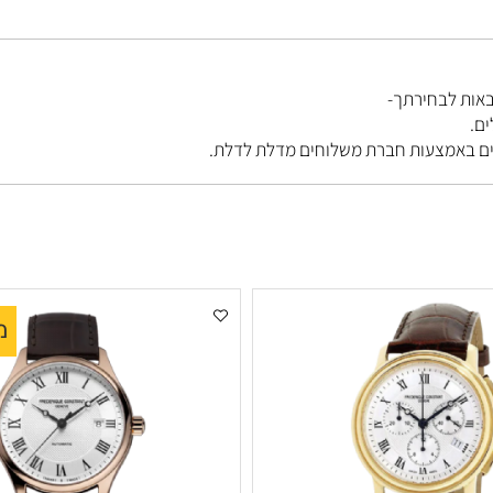
בחירתך-
מבצ