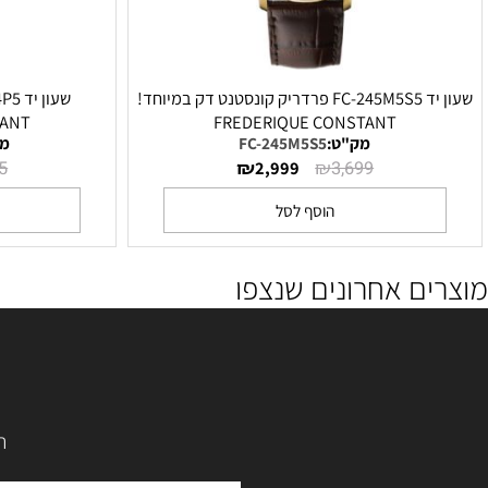
שעון יד FC-245M5S5 פרדריק קונסטנט דק במיוחד!
CONSTANT
FREDERIQUE CONSTANT
מק"ט:
FC-245M5S5
מק"ט:
5
₪
₪
₪
4,295
2,999
3,699
הוסף לסל
הו
ם אחרונים שנצפו