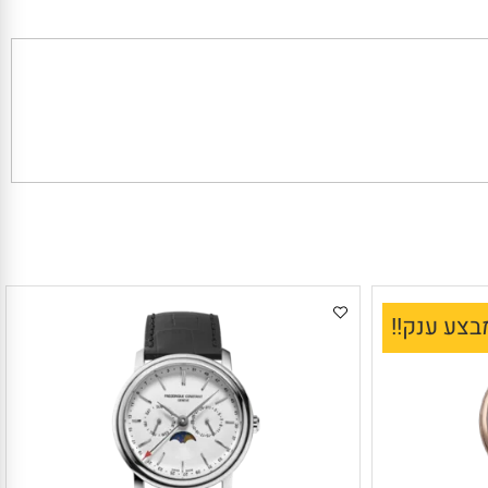
ע ענק!!