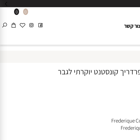
0
0
 קשר