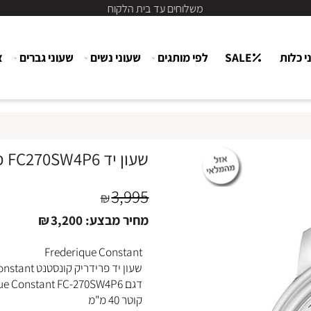
משלוחים עד בית הלקוח
ת
SALE
לפי מותגים
שעוני נשים
שעוני גברים
צור
שעון יד FC270SW4P6 פרדריך קונסטנט יוקרתי לגבר
3,995
₪
מחיר מבצע:
3,200
₪
Frederique Constant
שעון יד פרידריק קונסטנט Frederique Constant
דגם Frederique Constant FC-270SW4P6