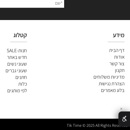
השאירו
קטלוג
ית
חנות-SALE
חדש באתר
שר
שעוני נשים
שעוני גברים
ות משלוחים
חתנים
 נגישות
כלות
מאמרים
לפי מותגים