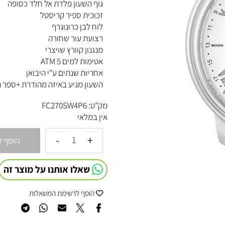
קוטר 40 מ"מ
גוף השעון פלדת אל חלד כסופה
זכוכית ספיר קריסטל
לוח לבן כרונוגרף
רצועת עור שחורה
מנגנון קוורץ שויצרי
אטימות למים 5 ATM
אחריות שנתים ע"י היבואן
השעון מגיע באיזה מהודרת +ספר הדרכה של המותג 
מק"ט:
FC270SW4P6
אין במלאי
הוסף לסל
שאלו אותנו על מוצר זה
הוסף לרשימת המשאלות