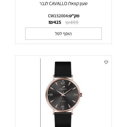
שעון קוואלו CAVALLO לגבר
מק"ט:
CW152004
₪
₪
425
499
הוסף לסל