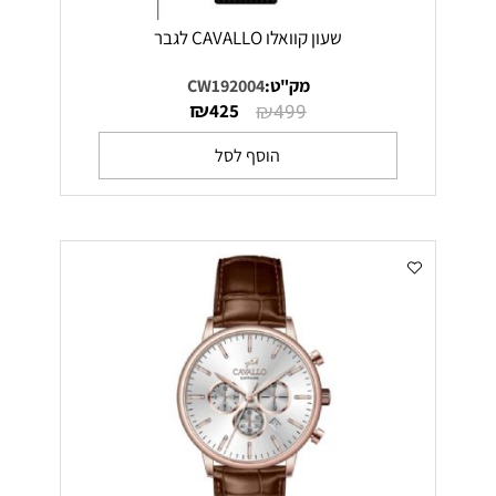
שעון קוואלו CAVALLO לגבר
מק"ט:
CW192004
₪
₪
425
499
הוסף לסל