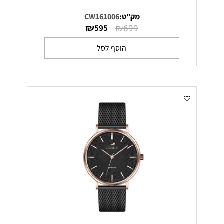
מק"ט:
CW161006
₪
₪
595
699
הוסף לסל