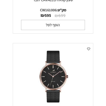
מק"ט:
CW161006
₪
₪
595
699
הוסף לסל