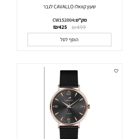
שעון קוואלו CAVALLO לגבר
מק"ט:
CW152004
₪
₪
425
499
הוסף לסל