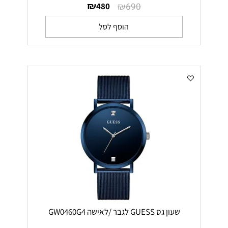
₪
₪
480
690
הוסף לסל
שעון גס GUESS לגבר /לאישה GW0460G4