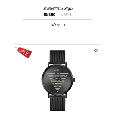
מק"ט:
GW0477L1.
₪
₪
390
690
הוסף לסל