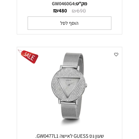
מק"ט:
GW0460G4
₪
₪
480
690
הוסף לסל
שעון גס GUESS לאישה GW0477L1.