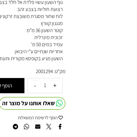
LACOSTE לאישה
גוף השעון עשוי פלדת אל חלד בצבע 
רצועת חוליות בצבע זהב
לוח שחור מסגרת משובצת זרקונים
מנגנון קוורץ
קוטר השעון 36 מ"מ
זכוכית מינרלית
עמיד במים 50 מ'
אחריות שנתיים ע"י היבואן
השעון מגיע בקופסא מקורית ותעודת 
מק"ט:
2001294
הוסף לסל
שאלו אותנו על מוצר זה
הוסף לרשימת המשאלות