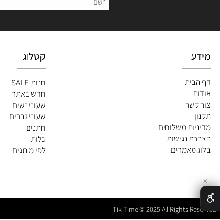
השאירו
קטלוג
ית
חנות-SALE
חדש באתר
שר
שעוני נשים
שעוני גברים
ות משלוחים
חתנים
 נגישות
כלות
מאמרים
לפי מותגים