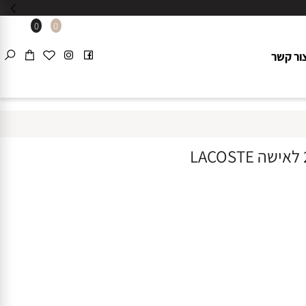
0
0
 קשר