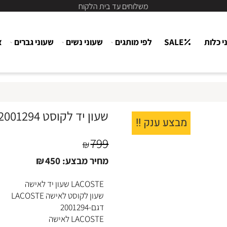
משלוחים עד בית הלקוח
ת
SALE
לפי מותגים
שעוני נשים
שעוני גברים
צור
שעון יד לקוסט 2001294 לאישה LACOSTE
מבצע ענק !!
799
₪
מחיר מבצע:
450
₪
LACOSTE שעון יד לאישה
שעון לקוסט לאישה LACOSTE
דגם-2001294