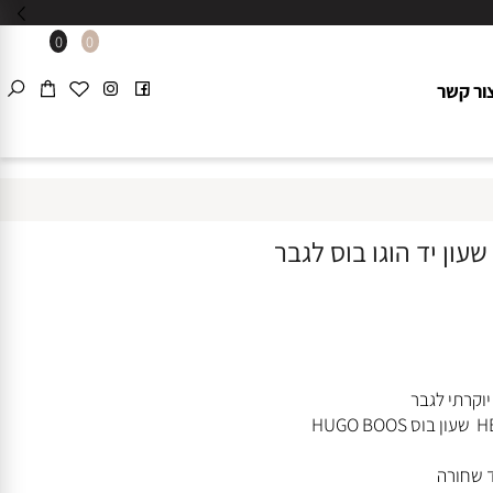
0
0
 קשר