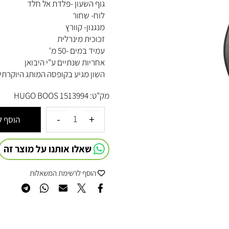
רצועת חוליות עשויה פלדת אל חלד ש
גוף השעון -פלדת אל חלד
לוח- שחור
מנגנון- קוורץ
זכוכית מינרלית
עמיד במים -50 מ'
אחריות שנתיים ע"י היבואן
השון מגיע בקופסה המותג היוקרתית מת
מק"ט:
1513994 HUGO BOOS
הוסף לסל
שאלו אותנו על מוצר זה
הוסף לרשימת המשאלות