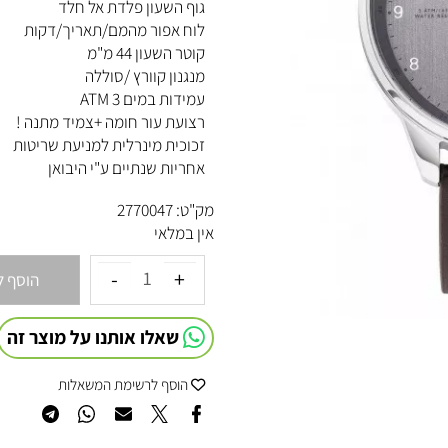
מותג- טומי הילפיגר TOMMY HILFIGER
גוף השעון פלדת אל חלד
לוח אפור מהמם/תאריך/דקות
קוטר השעון 44 מ"מ
מנגנון קוורץ /סוללה
עמידות במים 3 ATM
רצועת עור חומה +צמיד מתנה !
זכוכית מינרלית למניעת שריטות
אחריות שנתיים ע"י היבואן
מק"ט:
2770047
אין במלאי
הוסף לסל
שאלו אותנו על מוצר זה
הוסף לרשימת המשאלות