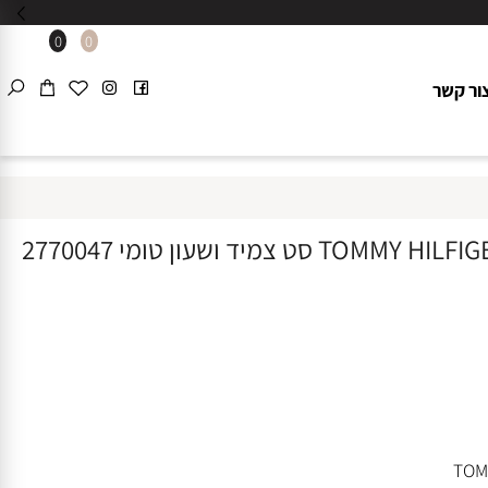
0
0
 קשר