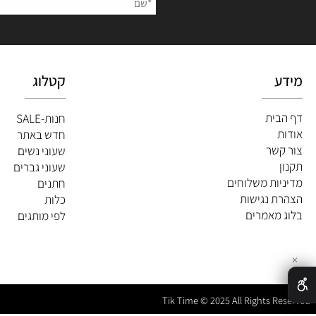
השאירו
קטלוג
ית
חנות-SALE
חדש באתר
שר
שעוני נשים
שעוני גברים
ות משלוחים
חתנים
 נגישות
כלות
מאמרים
לפי מותגים