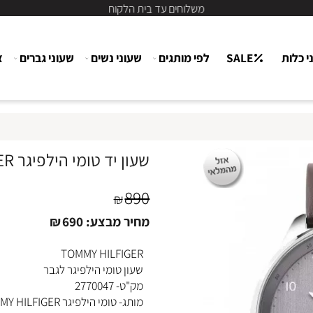
משלוחים עד בית הלקוח
ת
SALE
לפי מותגים
שעוני נשים
שעוני גברים
צור
שעון יד טומי הילפיגר TOMMY HILFIGER סט צמיד ושעון טומי 2770047
890
₪
מחיר מבצע:
690
₪
TOMMY HILFIGER
שעון טומי הילפיגר לגבר
מק"ט- 2770047