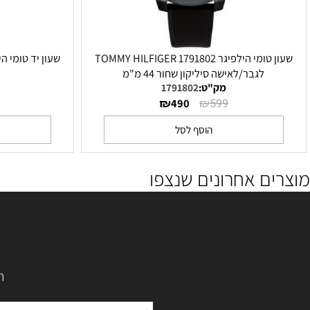
שעון טומי הילפיגר 1791802 TOMMY HILFIGER
שעון יד טומי הילפיגר ommy Hilfiger 1710503
לגבר/לאישה סיליקון שחור 44 מ"מ
מק"ט:
1791802
מק"ט
₪
₪
₪
749
490
599
הוסף לסל
הו
ם אחרונים שנצפו