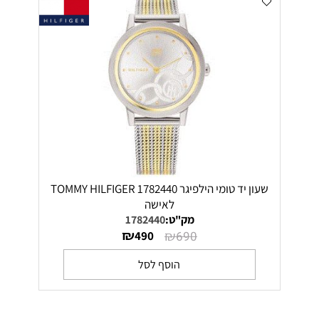
שעון יד טומי הילפיגר 1782440 TOMMY HILFIGER
לאישה
מק"ט:
1782440
₪
₪
490
690
הוסף לסל