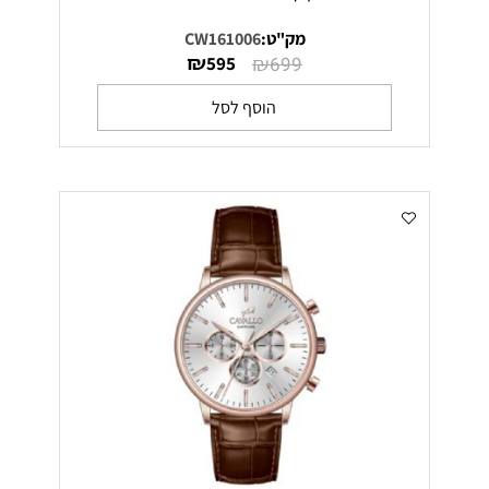
מק"ט:
CW161006
₪
₪
595
699
הוסף לסל