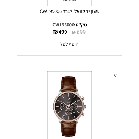
שעון יד קוואלו לגבר CW195006
מק"ט:
CW195006
₪
₪
499
699
הוסף לסל