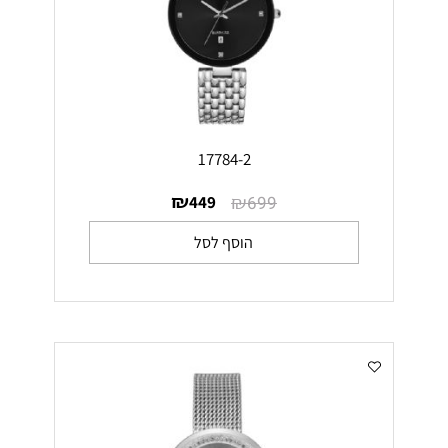
17784-2
₪
₪
449
699
הוסף לסל