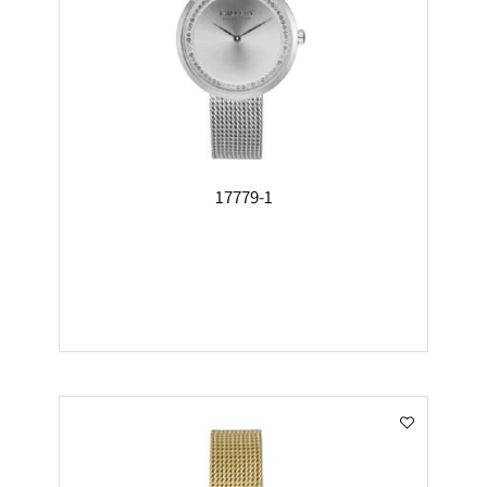
17779-1