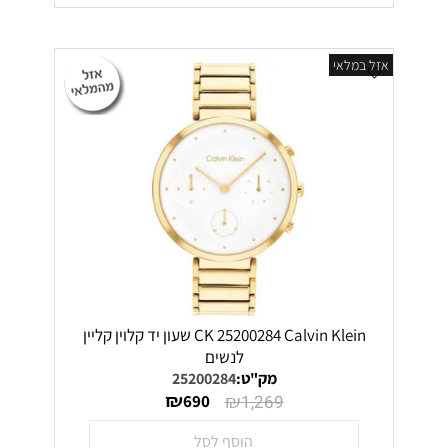
אזל במלאי
CK 25200284 Calvin Klein שעון יד קלוין קליין
לנשים
מק"ט:
25200284
₪
₪
690
1,269
הוסף לסל