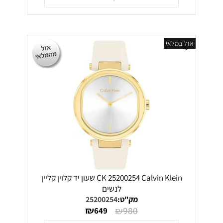
אזל במלאי
CK 25200254 Calvin Klein שעון יד קלוין קליין
לנשים
מק"ט:
25200254
₪
₪
649
980