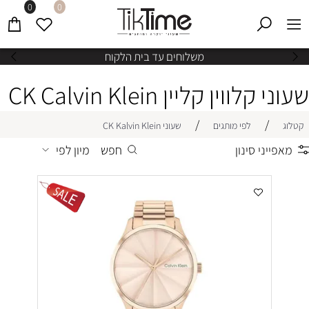
0
0
עד בית הלקוח
משלוחי
שעוני קלווין קליין CK Calvin Klein
/
/
קטלוג
לפי מותגים
שעוני CK Kalvin Klein
מאפייני סינון
חפש
מיון לפי