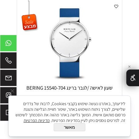
✕
שעון לאישה /לגבר ברינג 15540-704 BERING
מק"ט:
15540-704
לידיעתך, באתרנו נעשה שימוש בקבצי Cookies, לרבות של צדדים
₪
₪
425
849
שלישיים, לצורך ניתוח השימוש באתר, שיפור חוויית הגלישה והצגת
פרסום מותאם אישית. המשך גלישה באתר מהווה את הסכמתך לשימוש
הוסף לסל
זה. לפרטים נוספים ניתן לעיין במדיניות הפרטיות.
מדיניות הפרטיות
מאשר