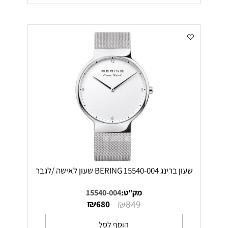
שעון ברינג 15540-004 BERING שעון לאישה /לגבר
מק"ט:
15540-004
₪
₪
680
849
הוסף לסל