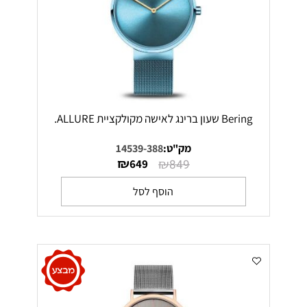
Bering שעון ברינג לאישה מקולקציית ALLURE.
מק"ט:
14539-388
₪
₪
649
849
הוסף לסל