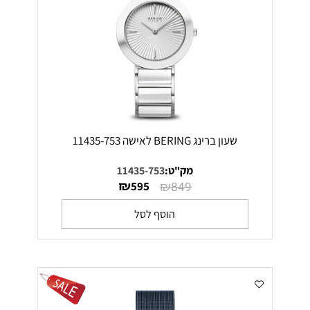
שעון ברינג BERING לאישה 11435-753
מק"ט:
11435-753
₪
₪
595
849
הוסף לסל