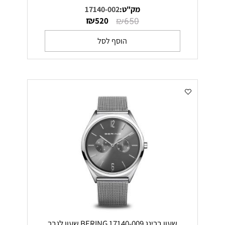
מק"ט:
17140-002
₪
₪
520
650
הוסף לסל
שעון ברינג 17140-009 BERING שעון לגבר