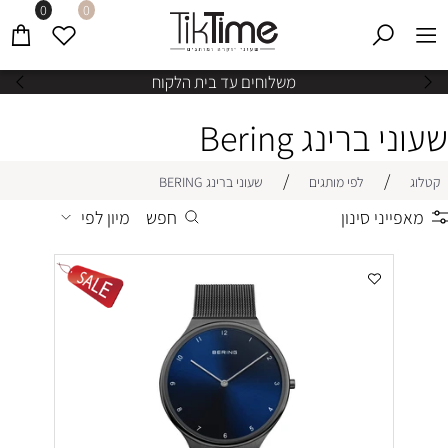
0
0
משלוחים עד בית הלקוח
שעוני ברינג Bering
/
/
קטלוג
לפי מותגים
שעוני ברינג BERING
מאפייני סינון
חפש
מיון לפי