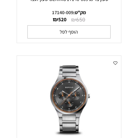
מק"ט:
17140-009
₪
₪
520
650
הוסף לסל