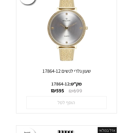
שעון גלרי לנשים 17864-12
מק"ט:
17864-12
₪
₪
595
699
הוסף לסל
אזל במלאי