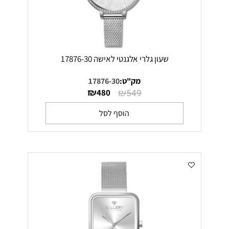
שעון גלרי אלגנטי לאישה 17876-30
מק"ט:
17876-30
₪
₪
480
549
הוסף לסל