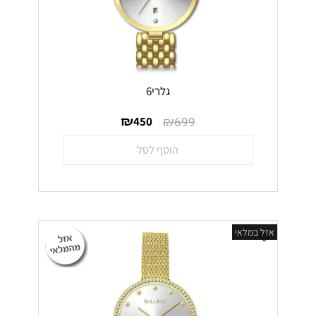
גלרי6
₪
₪
450
699
הוסף לסל
אזל במלאי