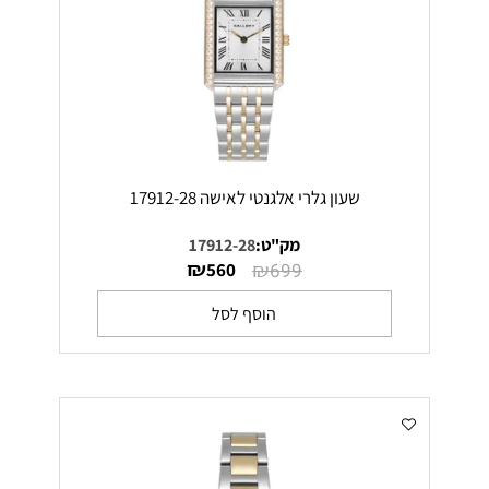
שעון גלרי אלגנטי לאישה 17912-28
מק"ט:
17912-28
₪
₪
560
699
הוסף לסל