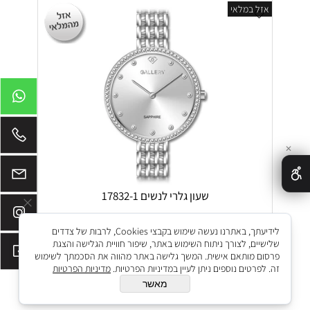
אזל במלאי
✕
שעון גלרי לנשים 17832-1
מק"ט:
17832-1
לידיעתך, באתרנו נעשה שימוש בקבצי Cookies, לרבות של צדדים
₪
₪
580
690
שלישיים, לצורך ניתוח השימוש באתר, שיפור חוויית הגלישה והצגת
פרסום מותאם אישית. המשך גלישה באתר מהווה את הסכמתך לשימוש
הוסף לסל
זה. לפרטים נוספים ניתן לעיין במדיניות הפרטיות.
מדיניות הפרטיות
מאשר