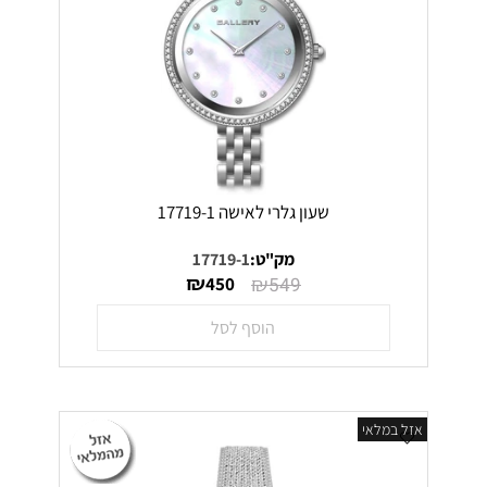
שעון גלרי לאישה 17719-1
מק"ט:
17719-1
₪
₪
450
549
הוסף לסל
אזל במלאי