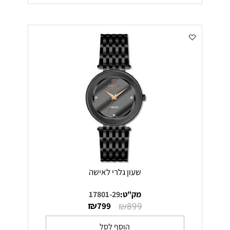
שעון גלרי לאישה
מק"ט:
17801-29
₪
₪
799
899
הוסף לסל