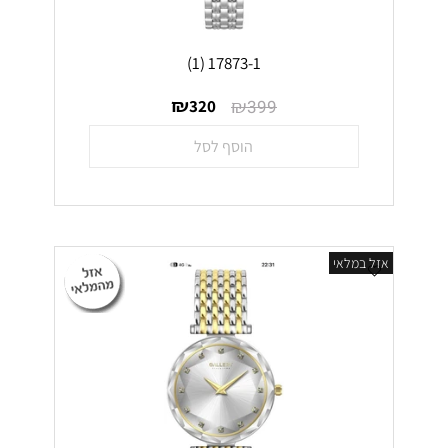
17873-1 (1)
₪
₪
320
399
הוסף לסל
אזל במלאי