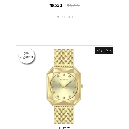
₪
₪
550
699
הוסף לסל
אזל במלאי
גלרי11