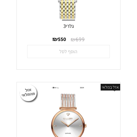
גלרי3
₪
₪
550
699
הוסף לסל
אזל במלאי