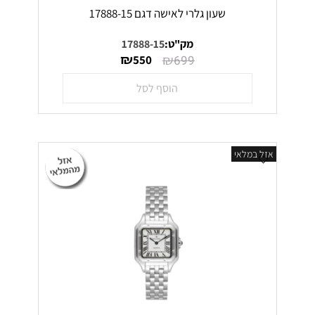
שעון גלרי לאישה דגם 17888-15
מק"ט:
17888-15
₪
₪
550
699
הוסף לסל
אזל במלאי