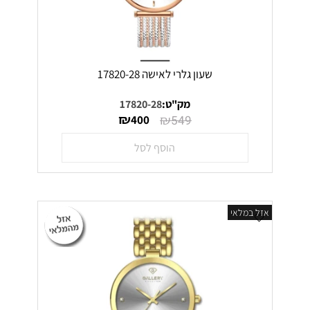
שעון גלרי לאישה 17820-28
מק"ט:
17820-28
₪
₪
400
549
הוסף לסל
אזל במלאי