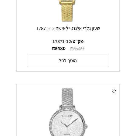
שעון גלרי אלגנטי לאישה 17871-12
מק"ט:
17871-12
₪
₪
480
549
הוסף לסל