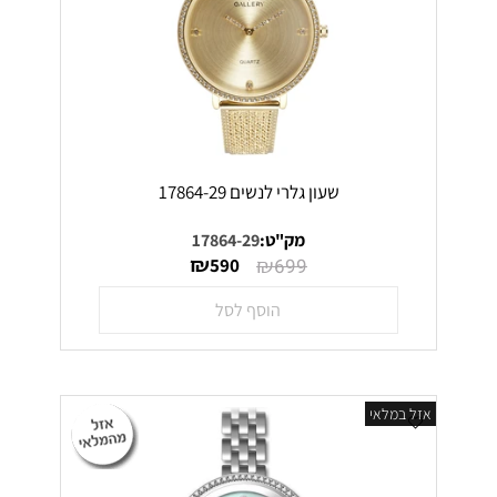
שעון גלרי לנשים 17864-29
מק"ט:
17864-29
₪
₪
590
699
הוסף לסל
אזל במלאי