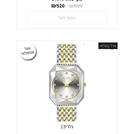
₪
₪
520
599
הוסף לסל
אזל במלאי
גלרי13