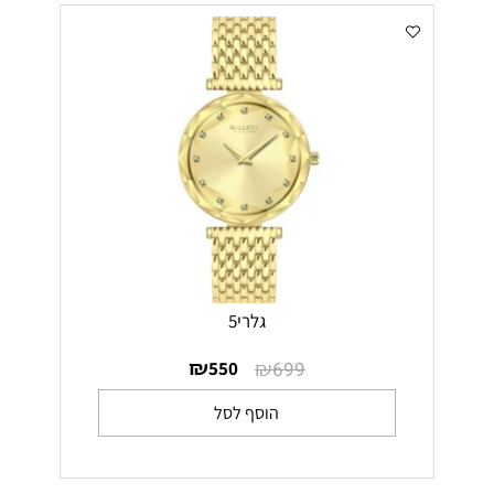
גלרי5
₪
₪
550
699
הוסף לסל