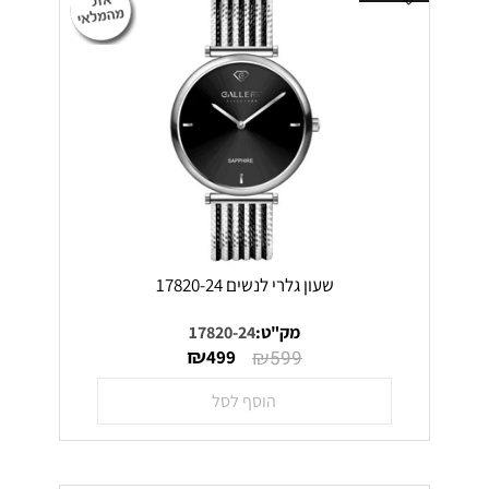
שעון גלרי לנשים 17820-24
מק"ט:
17820-24
₪
₪
499
599
הוסף לסל