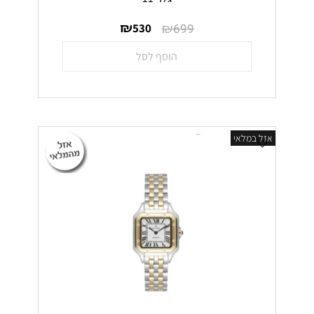
₪
₪
530
699
הוסף לסל
אזל במלאי