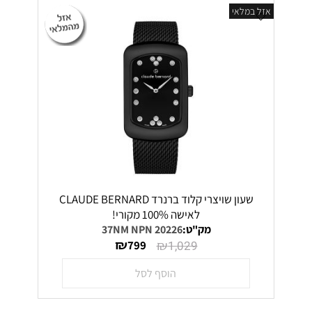
אזל במלאי
שעון שויצרי קלוד ברנרד CLAUDE BERNARD
לאישה 100% מקורי!
מק"ט:
20226 37NM NPN
₪
₪
799
1,029
הוסף לסל