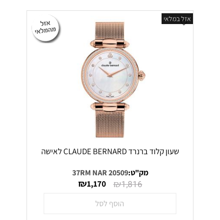
אזל במלאי
שעון קלוד ברנרד CLAUDE BERNARD לאישה
מק"ט:
20509 37RM NAR
₪
₪
1,170
1,816
הוסף לסל