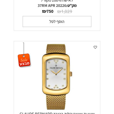
לאישה 100% מקורי!
מק"ט:
20226 37RM APR
₪
₪
750
1,029
הוסף לסל