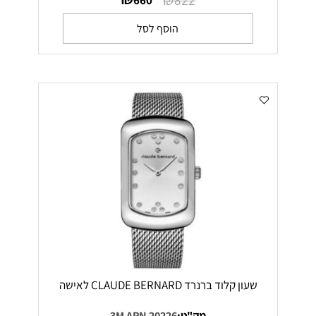
₪
₪
660
822
הוסף לסל
שעון קלוד ברנרד CLAUDE BERNARD לאישה
מק"ט:
20226 3M APN