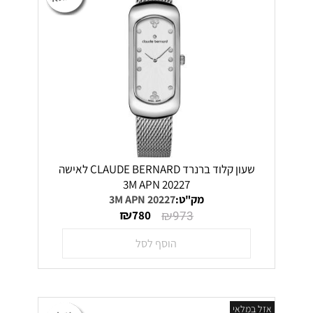
שעון קלוד ברנרד CLAUDE BERNARD לאישה
20227 3M APN
מק"ט:
20227 3M APN
₪
₪
780
973
הוסף לסל
אזל במלאי