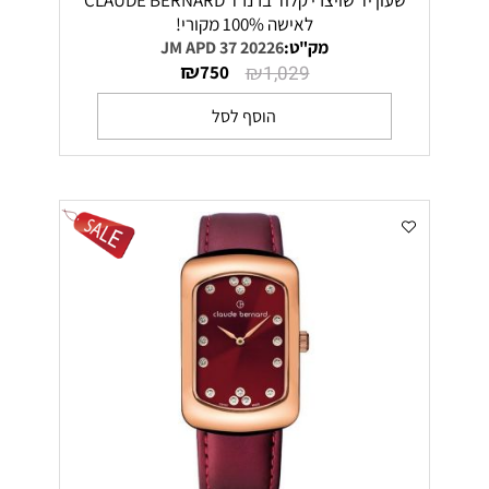
שעון יד שויצרי קלוד ברנרד CLAUDE BERNARD
לאישה 100% מקורי!
מק"ט:
20226 37 JM APD
₪
₪
750
1,029
הוסף לסל