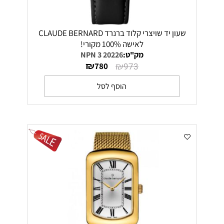
שעון יד שויצרי קלוד ברנרד CLAUDE BERNARD
לאישה 100% מקורי!
מק"ט:
20226 3 NPN
₪
₪
780
973
הוסף לסל